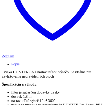
Zoznam
Popis
Tryska HUNTER 6A s nastaviteľnou výsečou je ideálna pre
zavlažovanie nepravidelných plôch
Špecifikácia a výhody:
filter je súčasťou dodávky trysky
dostrek 1,8 m
nastaviteľná výseč 1° až 360°
tryska sa montuje na postrekovače HUNTER Pro Spray, PRS