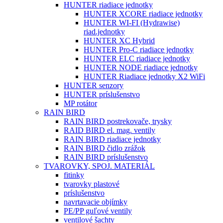
HUNTER riadiace jednotky
HUNTER XCORE riadiace jednotky
HUNTER WI-FI (Hydrawise)
riad.jednotky
HUNTER XC Hybrid
HUNTER Pro-C riadiace jednotky
HUNTER ELC riadiace jednotky
HUNTER NODE riadiace jednotky
HUNTER Riadiace jednotky X2 WiFi
HUNTER senzory
HUNTER príslušenstvo
MP rotátor
RAIN BIRD
RAIN BIRD postrekovače, trysky
RAID BIRD el. mag. ventily
RAIN BIRD riadiace jednotky
RAIN BIRD čidlo zrážok
RAIN BIRD príslušenstvo
TVAROVKY, SPOJ. MATERIÁL
fitinky
tvarovky plastové
príslušenstvo
navrtavacie objímky
PE/PP guľové ventily
ventilové šachty