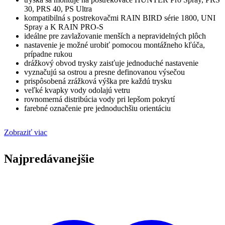
30, PRS 40, PS Ultra
kompatibilná s postrekovačmi RAIN BIRD série 1800, UNI
Spray a K RAIN PRO-S
ideálne pre zavlažovanie menších a nepravidelných plôch
nastavenie je možné urobiť pomocou montážneho kľúča,
prípadne rukou
drážkový obvod trysky zaisťuje jednoduché nastavenie
vyznačujú sa ostrou a presne definovanou výsečou
prispôsobená zrážková výška pre každú trysku
veľké kvapky vody odolajú vetru
rovnomerná distribúcia vody pri lepšom pokrytí
farebné označenie pre jednoduchšiu orientáciu
Zobraziť viac
Najpredávanejšie