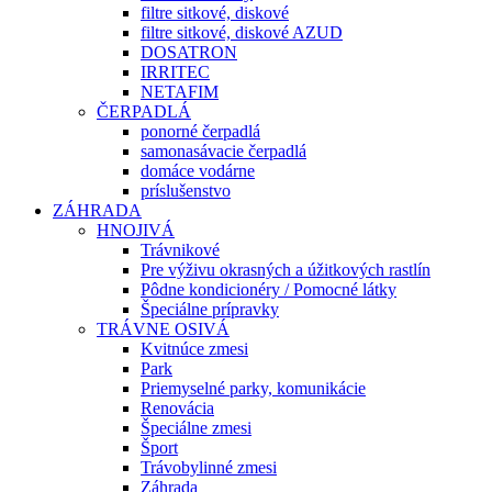
filtre sitkové, diskové
filtre sitkové, diskové AZUD
DOSATRON
IRRITEC
NETAFIM
ČERPADLÁ
ponorné čerpadlá
samonasávacie čerpadlá
domáce vodárne
príslušenstvo
ZÁHRADA
HNOJIVÁ
Trávnikové
Pre výživu okrasných a úžitkových rastlín
Pôdne kondicionéry / Pomocné látky
Špeciálne prípravky
TRÁVNE OSIVÁ
Kvitnúce zmesi
Park
Priemyselné parky, komunikácie
Renovácia
Špeciálne zmesi
Šport
Trávobylinné zmesi
Záhrada