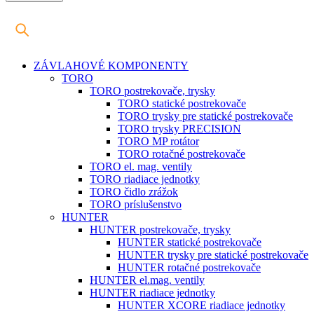
ZÁVLAHOVÉ KOMPONENTY
TORO
TORO postrekovače, trysky
TORO statické postrekovače
TORO trysky pre statické postrekovače
TORO trysky PRECISION
TORO MP rotátor
TORO rotačné postrekovače
TORO el. mag. ventily
TORO riadiace jednotky
TORO čidlo zrážok
TORO príslušenstvo
HUNTER
HUNTER postrekovače, trysky
HUNTER statické postrekovače
HUNTER trysky pre statické postrekovače
HUNTER rotačné postrekovače
HUNTER el.mag. ventily
HUNTER riadiace jednotky
HUNTER XCORE riadiace jednotky