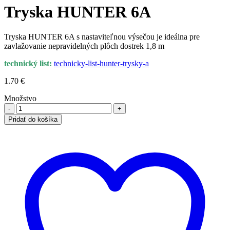
Tryska HUNTER 6A
Tryska HUNTER 6A s nastaviteľnou výsečou je ideálna pre
zavlažovanie nepravidelných plôch dostrek 1,8 m
technický list:
technicky-list-hunter-trysky-a
1.70
€
Množstvo
množstvo
Tryska
Pridať do košíka
HUNTER
6A