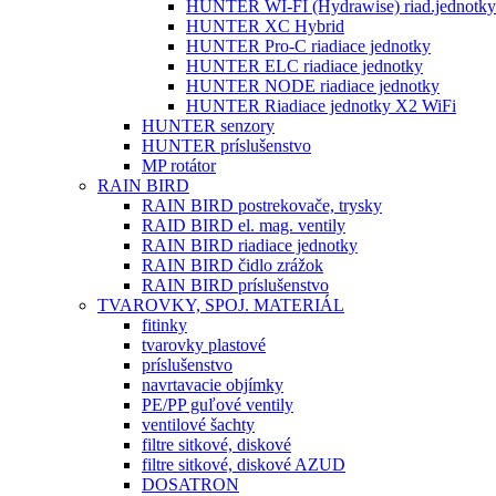
HUNTER WI-FI (Hydrawise) riad.jednotky
HUNTER XC Hybrid
HUNTER Pro-C riadiace jednotky
HUNTER ELC riadiace jednotky
HUNTER NODE riadiace jednotky
HUNTER Riadiace jednotky X2 WiFi
HUNTER senzory
HUNTER príslušenstvo
MP rotátor
RAIN BIRD
RAIN BIRD postrekovače, trysky
RAID BIRD el. mag. ventily
RAIN BIRD riadiace jednotky
RAIN BIRD čidlo zrážok
RAIN BIRD príslušenstvo
TVAROVKY, SPOJ. MATERIÁL
fitinky
tvarovky plastové
príslušenstvo
navrtavacie objímky
PE/PP guľové ventily
ventilové šachty
filtre sitkové, diskové
filtre sitkové, diskové AZUD
DOSATRON