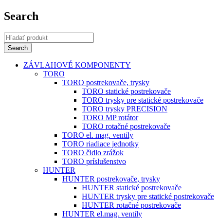
Search
ZÁVLAHOVÉ KOMPONENTY
TORO
TORO postrekovače, trysky
TORO statické postrekovače
TORO trysky pre statické postrekovače
TORO trysky PRECISION
TORO MP rotátor
TORO rotačné postrekovače
TORO el. mag. ventily
TORO riadiace jednotky
TORO čidlo zrážok
TORO príslušenstvo
HUNTER
HUNTER postrekovače, trysky
HUNTER statické postrekovače
HUNTER trysky pre statické postrekovače
HUNTER rotačné postrekovače
HUNTER el.mag. ventily