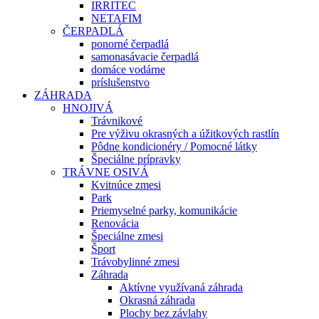
IRRITEC
NETAFIM
ČERPADLÁ
ponorné čerpadlá
samonasávacie čerpadlá
domáce vodárne
príslušenstvo
ZÁHRADA
HNOJIVÁ
Trávnikové
Pre výživu okrasných a úžitkových rastlín
Pôdne kondicionéry / Pomocné látky
Špeciálne prípravky
TRÁVNE OSIVÁ
Kvitnúce zmesi
Park
Priemyselné parky, komunikácie
Renovácia
Špeciálne zmesi
Šport
Trávobylinné zmesi
Záhrada
Aktívne využívaná záhrada
Okrasná záhrada
Plochy bez závlahy