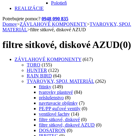
Polotieň
REALIZÁCIE
Potrebujete pomoc?
0948 090 835
Domov
>
ZÁVLAHOVÉ KOMPONENTY
>
TVAROVKY, SPOJ.
MATERIÁL
>
filtre sitkové, diskové AZUD
filtre sitkové, diskové AZUD
(0)
ZÁVLAHOVÉ KOMPONENTY
(617)
TORO
(155)
HUNTER
(122)
RAIN BIRD
(64)
TVAROVKY, SPOJ. MATERIÁL
(262)
fitinky
(149)
tvarovky plastové
(84)
príslušenstvo
(8)
navrtavacie objímky
(7)
PE/PP guľové ventily
(0)
ventilové šachty
(14)
filtre sitkové, diskové
(0)
filtre sitkové, diskové AZUD
(0)
DOSATRON
(0)
IRRITEC
(0)