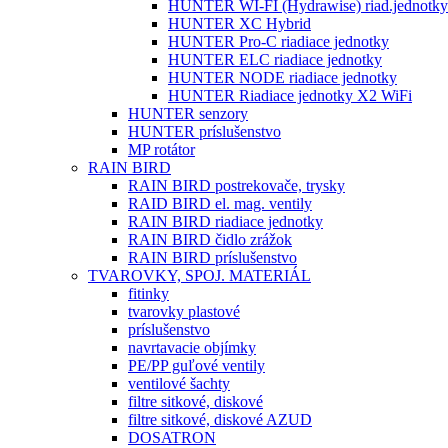
HUNTER WI-FI (Hydrawise) riad.jednotky
HUNTER XC Hybrid
HUNTER Pro-C riadiace jednotky
HUNTER ELC riadiace jednotky
HUNTER NODE riadiace jednotky
HUNTER Riadiace jednotky X2 WiFi
HUNTER senzory
HUNTER príslušenstvo
MP rotátor
RAIN BIRD
RAIN BIRD postrekovače, trysky
RAID BIRD el. mag. ventily
RAIN BIRD riadiace jednotky
RAIN BIRD čidlo zrážok
RAIN BIRD príslušenstvo
TVAROVKY, SPOJ. MATERIÁL
fitinky
tvarovky plastové
príslušenstvo
navrtavacie objímky
PE/PP guľové ventily
ventilové šachty
filtre sitkové, diskové
filtre sitkové, diskové AZUD
DOSATRON