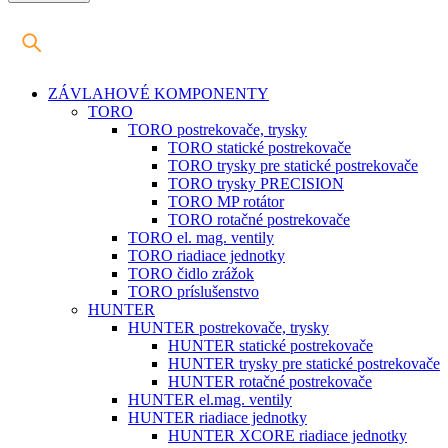
ZÁVLAHOVÉ KOMPONENTY
TORO
TORO postrekovače, trysky
TORO statické postrekovače
TORO trysky pre statické postrekovače
TORO trysky PRECISION
TORO MP rotátor
TORO rotačné postrekovače
TORO el. mag. ventily
TORO riadiace jednotky
TORO čidlo zrážok
TORO príslušenstvo
HUNTER
HUNTER postrekovače, trysky
HUNTER statické postrekovače
HUNTER trysky pre statické postrekovače
HUNTER rotačné postrekovače
HUNTER el.mag. ventily
HUNTER riadiace jednotky
HUNTER XCORE riadiace jednotky