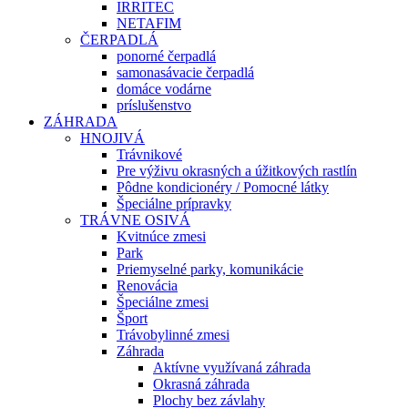
IRRITEC
NETAFIM
ČERPADLÁ
ponorné čerpadlá
samonasávacie čerpadlá
domáce vodárne
príslušenstvo
ZÁHRADA
HNOJIVÁ
Trávnikové
Pre výživu okrasných a úžitkových rastlín
Pôdne kondicionéry / Pomocné látky
Špeciálne prípravky
TRÁVNE OSIVÁ
Kvitnúce zmesi
Park
Priemyselné parky, komunikácie
Renovácia
Špeciálne zmesi
Šport
Trávobylinné zmesi
Záhrada
Aktívne využívaná záhrada
Okrasná záhrada
Plochy bez závlahy