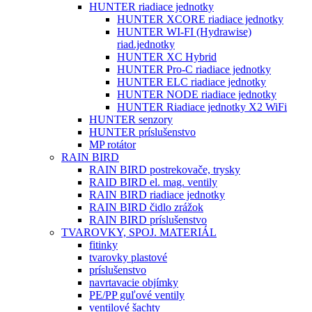
HUNTER riadiace jednotky
HUNTER XCORE riadiace jednotky
HUNTER WI-FI (Hydrawise)
riad.jednotky
HUNTER XC Hybrid
HUNTER Pro-C riadiace jednotky
HUNTER ELC riadiace jednotky
HUNTER NODE riadiace jednotky
HUNTER Riadiace jednotky X2 WiFi
HUNTER senzory
HUNTER príslušenstvo
MP rotátor
RAIN BIRD
RAIN BIRD postrekovače, trysky
RAID BIRD el. mag. ventily
RAIN BIRD riadiace jednotky
RAIN BIRD čidlo zrážok
RAIN BIRD príslušenstvo
TVAROVKY, SPOJ. MATERIÁL
fitinky
tvarovky plastové
príslušenstvo
navrtavacie objímky
PE/PP guľové ventily
ventilové šachty