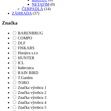
NETAFIM
(0)
ČERPADLÁ
(14)
ZÁHRADA
(37)
Značka
BARENBRUG
COMPO
DLF
FISKARS
Hnojiva s.r.o
HUNTER
ICL
Italtecnica
RAIN BIRD
T.Garden
TORO
Značka výrobcu 1
Značka výrobcu 2
Značka výrobcu 3
Značka výrobcu 4
Značka výrobcu 5