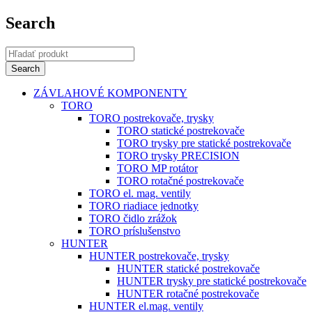
Search
ZÁVLAHOVÉ KOMPONENTY
TORO
TORO postrekovače, trysky
TORO statické postrekovače
TORO trysky pre statické postrekovače
TORO trysky PRECISION
TORO MP rotátor
TORO rotačné postrekovače
TORO el. mag. ventily
TORO riadiace jednotky
TORO čidlo zrážok
TORO príslušenstvo
HUNTER
HUNTER postrekovače, trysky
HUNTER statické postrekovače
HUNTER trysky pre statické postrekovače
HUNTER rotačné postrekovače
HUNTER el.mag. ventily