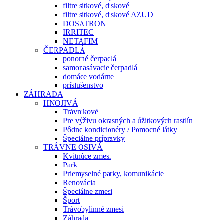
filtre sitkové, diskové
filtre sitkové, diskové AZUD
DOSATRON
IRRITEC
NETAFIM
ČERPADLÁ
ponorné čerpadlá
samonasávacie čerpadlá
domáce vodárne
príslušenstvo
ZÁHRADA
HNOJIVÁ
Trávnikové
Pre výživu okrasných a úžitkových rastlín
Pôdne kondicionéry / Pomocné látky
Špeciálne prípravky
TRÁVNE OSIVÁ
Kvitnúce zmesi
Park
Priemyselné parky, komunikácie
Renovácia
Špeciálne zmesi
Šport
Trávobylinné zmesi
Záhrada