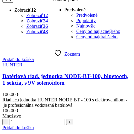
Predvolené
Zobraziť
12
Predvolené
Zobraziť
12
Popularity
Zobraziť
24
Najnovšie
Zobraziť
36
Ceny od najlacnejšieho
Zobraziť
48
Ceny od najdrahšieho
Zoznam
Pridať do košíka
HUNTER
Batériová riad. jednotka NODE-BT-100, bluetooth,
1 sekcia, s 9V solenoidom
106.00
€
Riadiaca jednotka HUNTER NODE BT - 100 s elektroventilom -
je profesionálna vodotesná batériová
106.00
€
Množstvo
Počet
Pridať do košíka