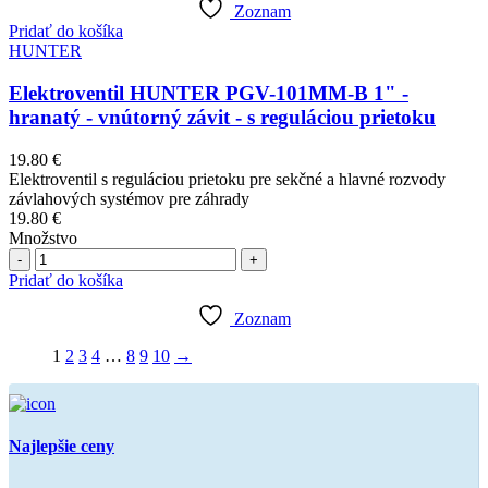
Zoznam
Pridať do košíka
HUNTER
Elektroventil HUNTER PGV-101MM-B 1" -
hranatý - vnútorný závit - s reguláciou prietoku
19.80
€
Elektroventil s reguláciou prietoku pre sekčné a hlavné rozvody
závlahových systémov pre záhrady
19.80
€
Množstvo
Počet
Pridať do košíka
Zoznam
1
2
3
4
…
8
9
10
→
Najlepšie ceny