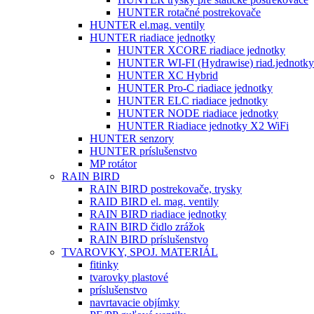
HUNTER rotačné postrekovače
HUNTER el.mag. ventily
HUNTER riadiace jednotky
HUNTER XCORE riadiace jednotky
HUNTER WI-FI (Hydrawise) riad.jednotky
HUNTER XC Hybrid
HUNTER Pro-C riadiace jednotky
HUNTER ELC riadiace jednotky
HUNTER NODE riadiace jednotky
HUNTER Riadiace jednotky X2 WiFi
HUNTER senzory
HUNTER príslušenstvo
MP rotátor
RAIN BIRD
RAIN BIRD postrekovače, trysky
RAID BIRD el. mag. ventily
RAIN BIRD riadiace jednotky
RAIN BIRD čidlo zrážok
RAIN BIRD príslušenstvo
TVAROVKY, SPOJ. MATERIÁL
fitinky
tvarovky plastové
príslušenstvo
navrtavacie objímky