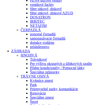
PE/PP guľové ventily
ventilové šachty
filtre sitkové, diskové
filtre sitkové, diskové AZUD
DOSATRON
IRRITEC
NETAFIM
ČERPADLÁ
ponorné čerpadlá
samonasávacie čerpadlá
domáce vodárne
príslušenstvo
ZÁHRADA
HNOJIVÁ
Trávnikové
Pre výživu okrasných a úžitkových rastlín
Pôdne kondicionéry / Pomocné látky
Špeciálne prípravky
TRÁVNE OSIVÁ
Kvitnúce zmesi
Park
Priemyselné parky, komunikácie
Renovácia
Špeciálne zmesi
Šport