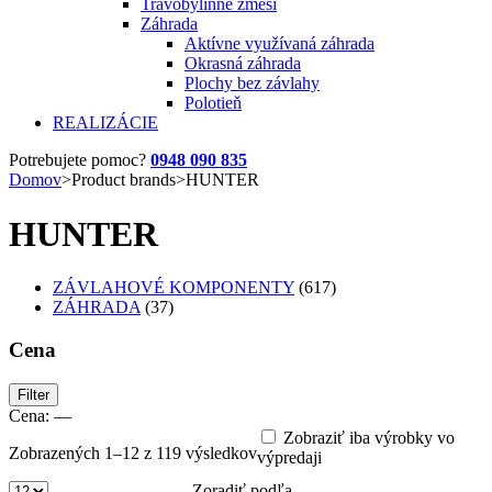
Trávobylinné zmesi
Záhrada
Aktívne využívaná záhrada
Okrasná záhrada
Plochy bez závlahy
Polotieň
REALIZÁCIE
Potrebujete pomoc?
0948 090 835
Domov
>
Product brands
>
HUNTER
HUNTER
ZÁVLAHOVÉ KOMPONENTY
(617)
ZÁHRADA
(37)
Cena
Minimálna
Maximálna
Filter
cena
cena
Cena:
—
Zobraziť iba výrobky vo
Zobrazených 1–12 z 119 výsledkov
výpredaji
Zoradiť podľa