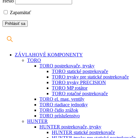
Heslo
Zapamätať
ZÁVLAHOVÉ KOMPONENTY
TORO
TORO postrekovače, trysky
TORO statické postrekovače
TORO trysky pre statické postrekovače
TORO trysky PRECISION
TORO MP rotátor
TORO rotačné postrekovače
TORO el. mag. ventily
TORO riadiace jednotky
TORO čidlo zrážok
TORO príslušenstvo
HUNTER
HUNTER postrekovače, trysky
HUNTER statické postrekovače
HUNTER trysky pre statické postrekovače