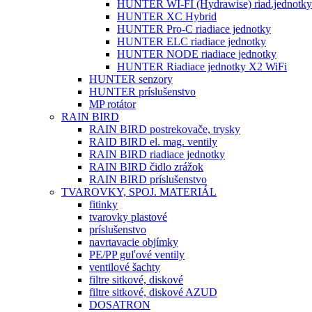
HUNTER WI-FI (Hydrawise) riad.jednotky
HUNTER XC Hybrid
HUNTER Pro-C riadiace jednotky
HUNTER ELC riadiace jednotky
HUNTER NODE riadiace jednotky
HUNTER Riadiace jednotky X2 WiFi
HUNTER senzory
HUNTER príslušenstvo
MP rotátor
RAIN BIRD
RAIN BIRD postrekovače, trysky
RAID BIRD el. mag. ventily
RAIN BIRD riadiace jednotky
RAIN BIRD čidlo zrážok
RAIN BIRD príslušenstvo
TVAROVKY, SPOJ. MATERIÁL
fitinky
tvarovky plastové
príslušenstvo
navrtavacie objímky
PE/PP guľové ventily
ventilové šachty
filtre sitkové, diskové
filtre sitkové, diskové AZUD
DOSATRON