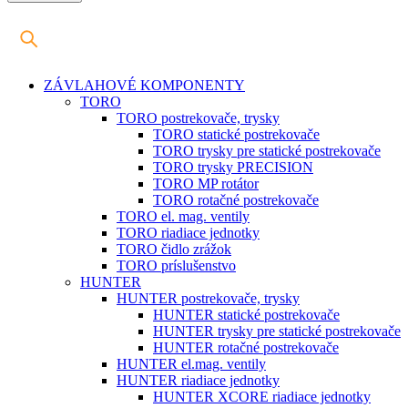
ZÁVLAHOVÉ KOMPONENTY
TORO
TORO postrekovače, trysky
TORO statické postrekovače
TORO trysky pre statické postrekovače
TORO trysky PRECISION
TORO MP rotátor
TORO rotačné postrekovače
TORO el. mag. ventily
TORO riadiace jednotky
TORO čidlo zrážok
TORO príslušenstvo
HUNTER
HUNTER postrekovače, trysky
HUNTER statické postrekovače
HUNTER trysky pre statické postrekovače
HUNTER rotačné postrekovače
HUNTER el.mag. ventily
HUNTER riadiace jednotky
HUNTER XCORE riadiace jednotky