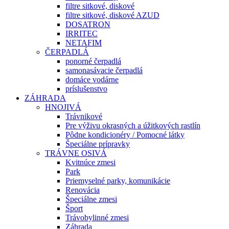
filtre sitkové, diskové
filtre sitkové, diskové AZUD
DOSATRON
IRRITEC
NETAFIM
ČERPADLÁ
ponorné čerpadlá
samonasávacie čerpadlá
domáce vodárne
príslušenstvo
ZÁHRADA
HNOJIVÁ
Trávnikové
Pre výživu okrasných a úžitkových rastlín
Pôdne kondicionéry / Pomocné látky
Špeciálne prípravky
TRÁVNE OSIVÁ
Kvitnúce zmesi
Park
Priemyselné parky, komunikácie
Renovácia
Špeciálne zmesi
Šport
Trávobylinné zmesi
Záhrada