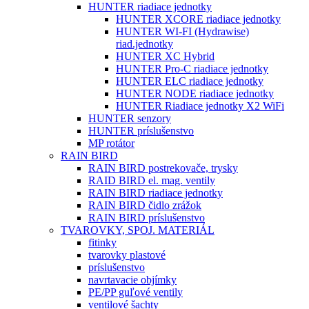
HUNTER riadiace jednotky
HUNTER XCORE riadiace jednotky
HUNTER WI-FI (Hydrawise)
riad.jednotky
HUNTER XC Hybrid
HUNTER Pro-C riadiace jednotky
HUNTER ELC riadiace jednotky
HUNTER NODE riadiace jednotky
HUNTER Riadiace jednotky X2 WiFi
HUNTER senzory
HUNTER príslušenstvo
MP rotátor
RAIN BIRD
RAIN BIRD postrekovače, trysky
RAID BIRD el. mag. ventily
RAIN BIRD riadiace jednotky
RAIN BIRD čidlo zrážok
RAIN BIRD príslušenstvo
TVAROVKY, SPOJ. MATERIÁL
fitinky
tvarovky plastové
príslušenstvo
navrtavacie objímky
PE/PP guľové ventily
ventilové šachty