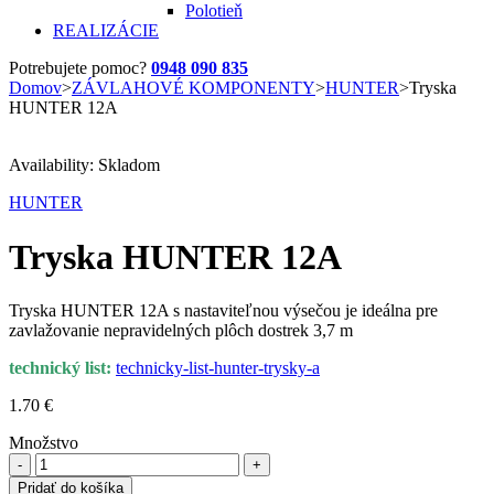
Polotieň
REALIZÁCIE
Potrebujete pomoc?
0948 090 835
Domov
>
ZÁVLAHOVÉ KOMPONENTY
>
HUNTER
>
Tryska
HUNTER 12A
Availability:
Skladom
HUNTER
Tryska HUNTER 12A
Tryska HUNTER 12A s nastaviteľnou výsečou je ideálna pre
zavlažovanie nepravidelných plôch dostrek 3,7 m
technický list:
technicky-list-hunter-trysky-a
1.70
€
Množstvo
množstvo
Tryska
Pridať do košíka