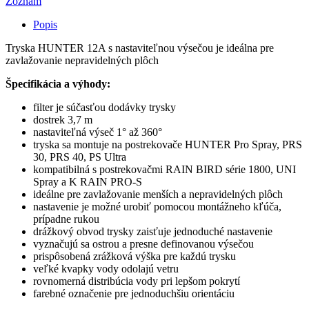
Zoznam
Popis
Tryska HUNTER 12A s nastaviteľnou výsečou je ideálna pre
zavlažovanie nepravidelných plôch
Špecifikácia a výhody:
filter je súčasťou dodávky trysky
dostrek 3,7 m
nastaviteľná výseč 1° až 360°
tryska sa montuje na postrekovače HUNTER Pro Spray, PRS
30, PRS 40, PS Ultra
kompatibilná s postrekovačmi RAIN BIRD série 1800, UNI
Spray a K RAIN PRO-S
ideálne pre zavlažovanie menších a nepravidelných plôch
nastavenie je možné urobiť pomocou montážneho kľúča,
prípadne rukou
drážkový obvod trysky zaisťuje jednoduché nastavenie
vyznačujú sa ostrou a presne definovanou výsečou
prispôsobená zrážková výška pre každú trysku
veľké kvapky vody odolajú vetru
rovnomerná distribúcia vody pri lepšom pokrytí
farebné označenie pre jednoduchšiu orientáciu