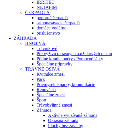
IRRITEC
NETAFIM
ČERPADLÁ
ponorné čerpadlá
samonasávacie čerpadlá
domáce vodárne
príslušenstvo
ZÁHRADA
HNOJIVÁ
Trávnikové
Pre výživu okrasných a úžitkových rastlín
Pôdne kondicionéry / Pomocné látky
Špeciálne prípravky
TRÁVNE OSIVÁ
Kvitnúce zmesi
Park
Priemyselné parky, komunikácie
Renovácia
Špeciálne zmesi
Šport
Trávobylinné zmesi
Záhrada
Aktívne využívaná záhrada
Okrasná záhrada
Plochy bez závlahy