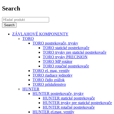
Search
ZÁVLAHOVÉ KOMPONENTY
TORO
TORO postrekovače, trysky
TORO statické postrekovače
TORO trysky pre statické postrekovače
TORO trysky PRECISION
TORO MP rotátor
TORO rotačné postrekovače
TORO el. mag. ventily
TORO riadiace jednotky
TORO čidlo zrážok
TORO príslušenstvo
HUNTER
HUNTER postrekovače, trysky
HUNTER statické postrekovače
HUNTER trysky pre statické postrekovače
HUNTER rotačné postrekovače
HUNTER el.mag. ventily