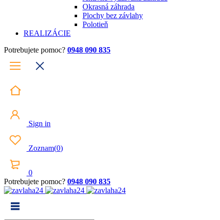
Okrasná záhrada
Plochy bez závlahy
Polotieň
REALIZÁCIE
Potrebujete pomoc?
0948 090 835
Sign in
Zoznam
(
0
)
0
Potrebujete pomoc?
0948 090 835