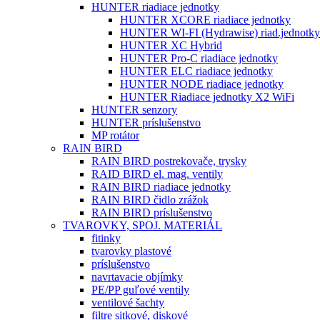
HUNTER riadiace jednotky
HUNTER XCORE riadiace jednotky
HUNTER WI-FI (Hydrawise) riad.jednotky
HUNTER XC Hybrid
HUNTER Pro-C riadiace jednotky
HUNTER ELC riadiace jednotky
HUNTER NODE riadiace jednotky
HUNTER Riadiace jednotky X2 WiFi
HUNTER senzory
HUNTER príslušenstvo
MP rotátor
RAIN BIRD
RAIN BIRD postrekovače, trysky
RAID BIRD el. mag. ventily
RAIN BIRD riadiace jednotky
RAIN BIRD čidlo zrážok
RAIN BIRD príslušenstvo
TVAROVKY, SPOJ. MATERIÁL
fitinky
tvarovky plastové
príslušenstvo
navrtavacie objímky
PE/PP guľové ventily
ventilové šachty
filtre sitkové, diskové