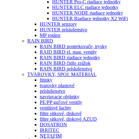
HUNTER Pro-C riadiace jednotky
HUNTER ELC riadiace jednotky
HUNTER NODE riadiace jednotky
HUNTER Riadiace jednotky X2 WiFi
HUNTER senzory
HUNTER príslušenstvo
MP rotátor
RAIN BIRD
RAIN BIRD postrekovače, trysky
RAID BIRD el. mag. ventily
RAIN BIRD riadiace jednotky
RAIN BIRD čidlo zrážok
RAIN BIRD príslušenstvo
TVAROVKY, SPOJ. MATERIÁL
fitinky
tvarovky plastové
príslušenstvo
navrtavacie objímky
PE/PP guľové ventily
ventilové šachty
filtre sitkové, diskové
filtre sitkové, diskové AZUD
DOSATRON
IRRITEC
NETAFIM