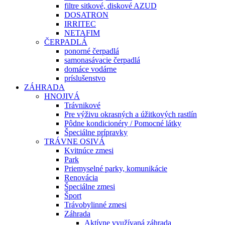
filtre sitkové, diskové AZUD
DOSATRON
IRRITEC
NETAFIM
ČERPADLÁ
ponorné čerpadlá
samonasávacie čerpadlá
domáce vodárne
príslušenstvo
ZÁHRADA
HNOJIVÁ
Trávnikové
Pre výživu okrasných a úžitkových rastlín
Pôdne kondicionéry / Pomocné látky
Špeciálne prípravky
TRÁVNE OSIVÁ
Kvitnúce zmesi
Park
Priemyselné parky, komunikácie
Renovácia
Špeciálne zmesi
Šport
Trávobylinné zmesi
Záhrada
Aktívne využívaná záhrada