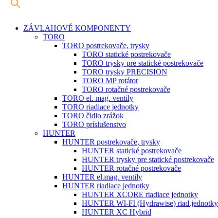
ZÁVLAHOVÉ KOMPONENTY
TORO
TORO postrekovače, trysky
TORO statické postrekovače
TORO trysky pre statické postrekovače
TORO trysky PRECISION
TORO MP rotátor
TORO rotačné postrekovače
TORO el. mag. ventily
TORO riadiace jednotky
TORO čidlo zrážok
TORO príslušenstvo
HUNTER
HUNTER postrekovače, trysky
HUNTER statické postrekovače
HUNTER trysky pre statické postrekovače
HUNTER rotačné postrekovače
HUNTER el.mag. ventily
HUNTER riadiace jednotky
HUNTER XCORE riadiace jednotky
HUNTER WI-FI (Hydrawise) riad.jednotky
HUNTER XC Hybrid