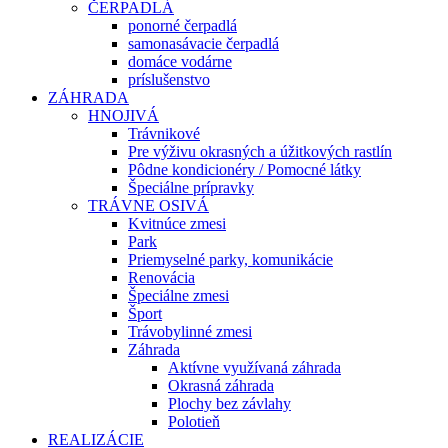
ČERPADLÁ
ponorné čerpadlá
samonasávacie čerpadlá
domáce vodárne
príslušenstvo
ZÁHRADA
HNOJIVÁ
Trávnikové
Pre výživu okrasných a úžitkových rastlín
Pôdne kondicionéry / Pomocné látky
Špeciálne prípravky
TRÁVNE OSIVÁ
Kvitnúce zmesi
Park
Priemyselné parky, komunikácie
Renovácia
Špeciálne zmesi
Šport
Trávobylinné zmesi
Záhrada
Aktívne využívaná záhrada
Okrasná záhrada
Plochy bez závlahy
Polotieň
REALIZÁCIE