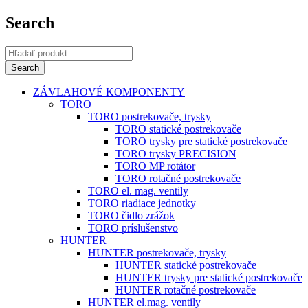
Search
ZÁVLAHOVÉ KOMPONENTY
TORO
TORO postrekovače, trysky
TORO statické postrekovače
TORO trysky pre statické postrekovače
TORO trysky PRECISION
TORO MP rotátor
TORO rotačné postrekovače
TORO el. mag. ventily
TORO riadiace jednotky
TORO čidlo zrážok
TORO príslušenstvo
HUNTER
HUNTER postrekovače, trysky
HUNTER statické postrekovače
HUNTER trysky pre statické postrekovače
HUNTER rotačné postrekovače
HUNTER el.mag. ventily