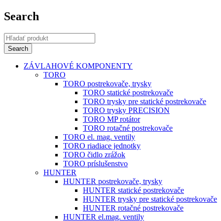
Search
ZÁVLAHOVÉ KOMPONENTY
TORO
TORO postrekovače, trysky
TORO statické postrekovače
TORO trysky pre statické postrekovače
TORO trysky PRECISION
TORO MP rotátor
TORO rotačné postrekovače
TORO el. mag. ventily
TORO riadiace jednotky
TORO čidlo zrážok
TORO príslušenstvo
HUNTER
HUNTER postrekovače, trysky
HUNTER statické postrekovače
HUNTER trysky pre statické postrekovače
HUNTER rotačné postrekovače
HUNTER el.mag. ventily