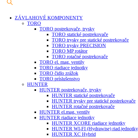
ZÁVLAHOVÉ KOMPONENTY
TORO
TORO postrekovače, trysky
TORO statické postrekovače
TORO trysky pre statické postrekovače
TORO trysky PRECISION
TORO MP rotátor
TORO rotačné postrekovače
TORO el. mag. ventily
TORO riadiace jednotky
TORO čidlo zrážok
TORO príslušenstvo
HUNTER
HUNTER postrekovače, trysky
HUNTER statické postrekovače
HUNTER trysky pre statické postrekovače
HUNTER rotačné postrekovače
HUNTER el.mag. ventily
HUNTER riadiace jednotky
HUNTER XCORE riadiace jednotky
HUNTER WI-FI (Hydrawise) riad.jednotky
HUNTER XC Hybrid