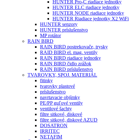
HUNTER Pro-C riadiace jednotky
HUNTER ELC riadiace jednotky
HUNTER NODE riadiace jednotky
HUNTER Riadiace jednotky X2 WiFi
HUNTER senzory
HUNTER príslušenstvo
MP rotátor
RAIN BIRD
RAIN BIRD postrekovače, trysky
RAID BIRD el. mag. ventily
RAIN BIRD riadiace jednotky
RAIN BIRD čidlo zrážok
RAIN BIRD príslušenstvo
TVAROVKY, SPOJ. MATERIÁL
fitinky
tvarovky plastové
príslušenstvo
navrtavacie objímky
PE/PP guľové ventily
ventilové šachty
filtre sitkové, diskové
filtre sitkové, diskové AZUD
DOSATRON
IRRITEC
NETAFIM