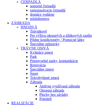
ČERPADLÁ
ponorné čerpadlá
samonasávacie čerpadlá
domáce vodárne
príslušenstvo
ZÁHRADA
HNOJIVÁ
Trávnikové
Pre výživu okrasných a úžitkových rastlín
Pôdne kondicionéry / Pomocné látky
Špeciálne prípravky
TRÁVNE OSIVÁ
Kvitnúce zmesi
Park
Priemyselné parky, komunikácie
Renovácia
Špeciálne zmesi
Šport
Trávobylinné zmesi
Záhrada
Aktívne využívaná záhrada
Okrasná záhrada
Plochy bez závlahy
Polotieň
REALIZÁCIE