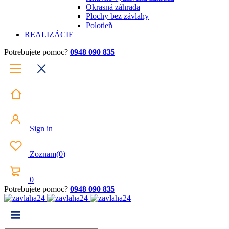
Okrasná záhrada
Plochy bez závlahy
Polotieň
REALIZÁCIE
Potrebujete pomoc?
0948 090 835
Sign in
Zoznam
(
0
)
0
Potrebujete pomoc?
0948 090 835