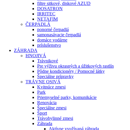
filtre sitkové, diskové AZUD
DOSATRON
IRRITEC
NETAFIM
ČERPADLÁ
ponorné čerpadlá
samonasávacie čerpadlá
domáce vodárne
príslušenstvo
ZÁHRADA
HNOJIVÁ
Trávnikové
Pre výživu okrasných a úžitkových rastlín
Pôdne kondicionéry / Pomocné látky
Špeciálne prípravky
TRÁVNE OSIVÁ
Kvitnúce zmesi
Park
Priemyselné parky, komunikácie
Renovácia
Špeciálne zmesi
Šport
Trávobylinné zmesi
Záhrada
Aktívne využívaná záhrada