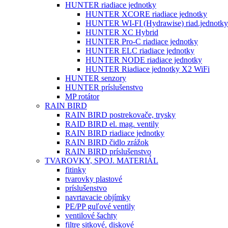
HUNTER riadiace jednotky
HUNTER XCORE riadiace jednotky
HUNTER WI-FI (Hydrawise) riad.jednotky
HUNTER XC Hybrid
HUNTER Pro-C riadiace jednotky
HUNTER ELC riadiace jednotky
HUNTER NODE riadiace jednotky
HUNTER Riadiace jednotky X2 WiFi
HUNTER senzory
HUNTER príslušenstvo
MP rotátor
RAIN BIRD
RAIN BIRD postrekovače, trysky
RAID BIRD el. mag. ventily
RAIN BIRD riadiace jednotky
RAIN BIRD čidlo zrážok
RAIN BIRD príslušenstvo
TVAROVKY, SPOJ. MATERIÁL
fitinky
tvarovky plastové
príslušenstvo
navrtavacie objímky
PE/PP guľové ventily
ventilové šachty
filtre sitkové, diskové