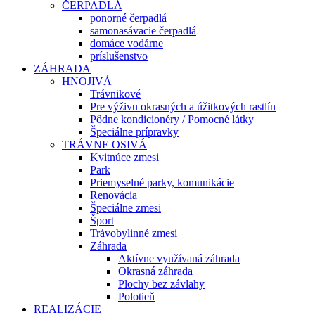
ČERPADLÁ
ponorné čerpadlá
samonasávacie čerpadlá
domáce vodárne
príslušenstvo
ZÁHRADA
HNOJIVÁ
Trávnikové
Pre výživu okrasných a úžitkových rastlín
Pôdne kondicionéry / Pomocné látky
Špeciálne prípravky
TRÁVNE OSIVÁ
Kvitnúce zmesi
Park
Priemyselné parky, komunikácie
Renovácia
Špeciálne zmesi
Šport
Trávobylinné zmesi
Záhrada
Aktívne využívaná záhrada
Okrasná záhrada
Plochy bez závlahy
Polotieň
REALIZÁCIE