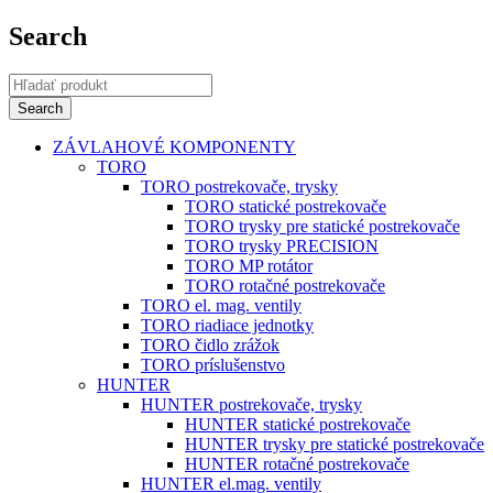
Search
ZÁVLAHOVÉ KOMPONENTY
TORO
TORO postrekovače, trysky
TORO statické postrekovače
TORO trysky pre statické postrekovače
TORO trysky PRECISION
TORO MP rotátor
TORO rotačné postrekovače
TORO el. mag. ventily
TORO riadiace jednotky
TORO čidlo zrážok
TORO príslušenstvo
HUNTER
HUNTER postrekovače, trysky
HUNTER statické postrekovače
HUNTER trysky pre statické postrekovače
HUNTER rotačné postrekovače
HUNTER el.mag. ventily