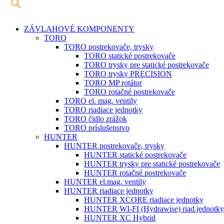
ZÁVLAHOVÉ KOMPONENTY
TORO
TORO postrekovače, trysky
TORO statické postrekovače
TORO trysky pre statické postrekovače
TORO trysky PRECISION
TORO MP rotátor
TORO rotačné postrekovače
TORO el. mag. ventily
TORO riadiace jednotky
TORO čidlo zrážok
TORO príslušenstvo
HUNTER
HUNTER postrekovače, trysky
HUNTER statické postrekovače
HUNTER trysky pre statické postrekovače
HUNTER rotačné postrekovače
HUNTER el.mag. ventily
HUNTER riadiace jednotky
HUNTER XCORE riadiace jednotky
HUNTER WI-FI (Hydrawise) riad.jednotky
HUNTER XC Hybrid