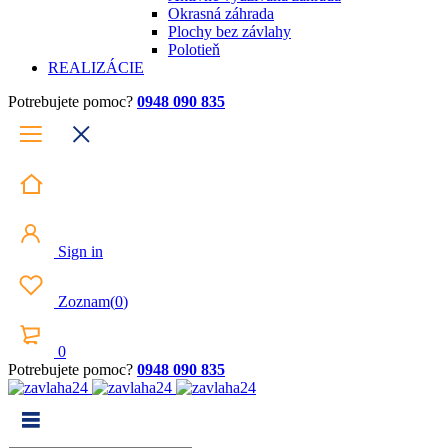
Okrasná záhrada
Plochy bez závlahy
Polotieň
REALIZÁCIE
Potrebujete pomoc?
0948 090 835
Sign in
Zoznam
(
0
)
0
Potrebujete pomoc?
0948 090 835