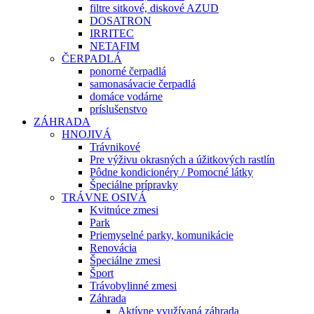
filtre sitkové, diskové AZUD
DOSATRON
IRRITEC
NETAFIM
ČERPADLÁ
ponorné čerpadlá
samonasávacie čerpadlá
domáce vodárne
príslušenstvo
ZÁHRADA
HNOJIVÁ
Trávnikové
Pre výživu okrasných a úžitkových rastlín
Pôdne kondicionéry / Pomocné látky
Špeciálne prípravky
TRÁVNE OSIVÁ
Kvitnúce zmesi
Park
Priemyselné parky, komunikácie
Renovácia
Špeciálne zmesi
Šport
Trávobylinné zmesi
Záhrada
Aktívne využívaná záhrada