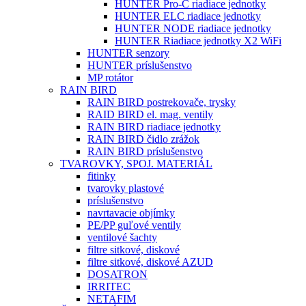
HUNTER Pro-C riadiace jednotky
HUNTER ELC riadiace jednotky
HUNTER NODE riadiace jednotky
HUNTER Riadiace jednotky X2 WiFi
HUNTER senzory
HUNTER príslušenstvo
MP rotátor
RAIN BIRD
RAIN BIRD postrekovače, trysky
RAID BIRD el. mag. ventily
RAIN BIRD riadiace jednotky
RAIN BIRD čidlo zrážok
RAIN BIRD príslušenstvo
TVAROVKY, SPOJ. MATERIÁL
fitinky
tvarovky plastové
príslušenstvo
navrtavacie objímky
PE/PP guľové ventily
ventilové šachty
filtre sitkové, diskové
filtre sitkové, diskové AZUD
DOSATRON
IRRITEC
NETAFIM