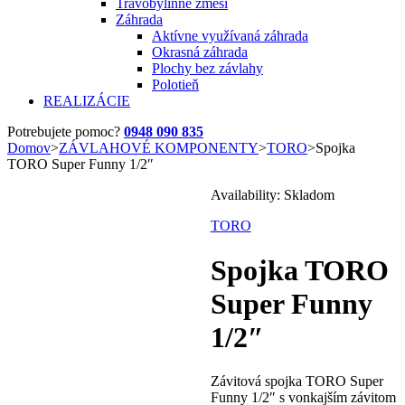
Trávobylinné zmesi
Záhrada
Aktívne využívaná záhrada
Okrasná záhrada
Plochy bez závlahy
Polotieň
REALIZÁCIE
Potrebujete pomoc?
0948 090 835
Domov
>
ZÁVLAHOVÉ KOMPONENTY
>
TORO
>
Spojka
TORO Super Funny 1/2″
Availability:
Skladom
TORO
Spojka TORO
Super Funny
1/2″
Závitová spojka TORO Super
Funny 1/2″ s vonkajším závitom