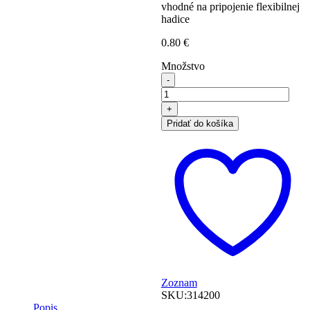
vhodné na pripojenie flexibilnej
hadice
0.80
€
Množstvo
množstvo
Spojka
TORO
Super
Pridať do košíka
Funny
1/2"
Zoznam
SKU:
314200
Popis