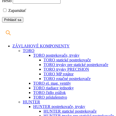
Heslo
Zapamätať
ZÁVLAHOVÉ KOMPONENTY
TORO
TORO postrekovače, trysky
TORO statické postrekovače
TORO trysky pre statické postrekovače
TORO trysky PRECISION
TORO MP rotátor
TORO rotačné postrekovače
TORO el. mag. ventily
TORO riadiace jednotky
TORO čidlo zrážok
TORO príslušenstvo
HUNTER
HUNTER postrekovače, trysky
HUNTER statické postrekovače
HUNTER trysky pre statické postrekovače