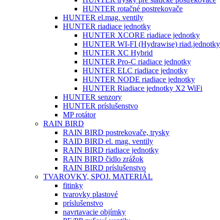
HUNTER rotačné postrekovače
HUNTER el.mag. ventily
HUNTER riadiace jednotky
HUNTER XCORE riadiace jednotky
HUNTER WI-FI (Hydrawise) riad.jednotky
HUNTER XC Hybrid
HUNTER Pro-C riadiace jednotky
HUNTER ELC riadiace jednotky
HUNTER NODE riadiace jednotky
HUNTER Riadiace jednotky X2 WiFi
HUNTER senzory
HUNTER príslušenstvo
MP rotátor
RAIN BIRD
RAIN BIRD postrekovače, trysky
RAID BIRD el. mag. ventily
RAIN BIRD riadiace jednotky
RAIN BIRD čidlo zrážok
RAIN BIRD príslušenstvo
TVAROVKY, SPOJ. MATERIÁL
fitinky
tvarovky plastové
príslušenstvo
navrtavacie objímky