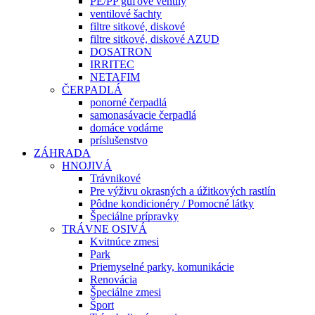
PE/PP guľové ventily
ventilové šachty
filtre sitkové, diskové
filtre sitkové, diskové AZUD
DOSATRON
IRRITEC
NETAFIM
ČERPADLÁ
ponorné čerpadlá
samonasávacie čerpadlá
domáce vodárne
príslušenstvo
ZÁHRADA
HNOJIVÁ
Trávnikové
Pre výživu okrasných a úžitkových rastlín
Pôdne kondicionéry / Pomocné látky
Špeciálne prípravky
TRÁVNE OSIVÁ
Kvitnúce zmesi
Park
Priemyselné parky, komunikácie
Renovácia
Špeciálne zmesi
Šport