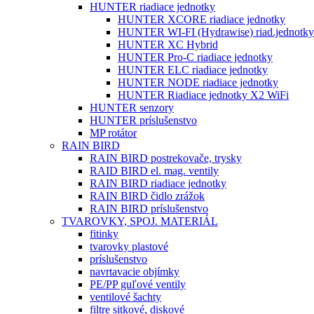
HUNTER riadiace jednotky
HUNTER XCORE riadiace jednotky
HUNTER WI-FI (Hydrawise) riad.jednotky
HUNTER XC Hybrid
HUNTER Pro-C riadiace jednotky
HUNTER ELC riadiace jednotky
HUNTER NODE riadiace jednotky
HUNTER Riadiace jednotky X2 WiFi
HUNTER senzory
HUNTER príslušenstvo
MP rotátor
RAIN BIRD
RAIN BIRD postrekovače, trysky
RAID BIRD el. mag. ventily
RAIN BIRD riadiace jednotky
RAIN BIRD čidlo zrážok
RAIN BIRD príslušenstvo
TVAROVKY, SPOJ. MATERIÁL
fitinky
tvarovky plastové
príslušenstvo
navrtavacie objímky
PE/PP guľové ventily
ventilové šachty
filtre sitkové, diskové