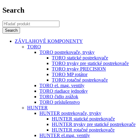
Search
ZÁVLAHOVÉ KOMPONENTY
TORO
TORO postrekovače, trysky
TORO statické postrekovače
TORO trysky pre statické postrekovače
TORO trysky PRECISION
TORO MP rotátor
TORO rotačné postrekovače
TORO el. mag. ventily
TORO riadiace jednotky
TORO čidlo zrážok
TORO príslušenstvo
HUNTER
HUNTER postrekovače, trysky
HUNTER statické postrekovače
HUNTER trysky pre statické postrekovače
HUNTER rotačné postrekovače
HUNTER el.mag. ventily