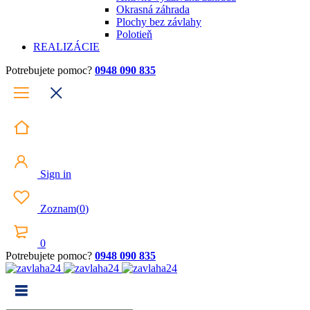
Okrasná záhrada
Plochy bez závlahy
Polotieň
REALIZÁCIE
Potrebujete pomoc?
0948 090 835
Sign in
Zoznam
(
0
)
0
Potrebujete pomoc?
0948 090 835