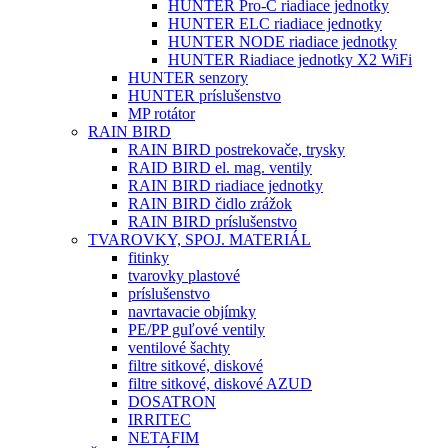
HUNTER Pro-C riadiace jednotky
HUNTER ELC riadiace jednotky
HUNTER NODE riadiace jednotky
HUNTER Riadiace jednotky X2 WiFi
HUNTER senzory
HUNTER príslušenstvo
MP rotátor
RAIN BIRD
RAIN BIRD postrekovače, trysky
RAID BIRD el. mag. ventily
RAIN BIRD riadiace jednotky
RAIN BIRD čidlo zrážok
RAIN BIRD príslušenstvo
TVAROVKY, SPOJ. MATERIÁL
fitinky
tvarovky plastové
príslušenstvo
navrtavacie objímky
PE/PP guľové ventily
ventilové šachty
filtre sitkové, diskové
filtre sitkové, diskové AZUD
DOSATRON
IRRITEC
NETAFIM