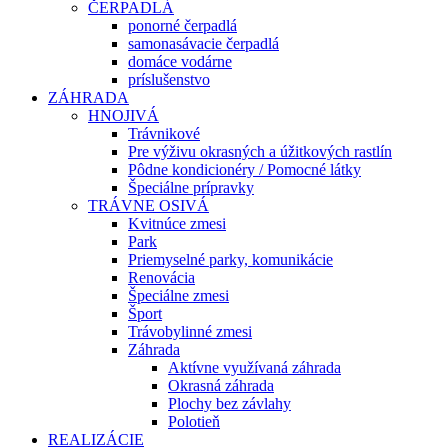
ČERPADLÁ
ponorné čerpadlá
samonasávacie čerpadlá
domáce vodárne
príslušenstvo
ZÁHRADA
HNOJIVÁ
Trávnikové
Pre výživu okrasných a úžitkových rastlín
Pôdne kondicionéry / Pomocné látky
Špeciálne prípravky
TRÁVNE OSIVÁ
Kvitnúce zmesi
Park
Priemyselné parky, komunikácie
Renovácia
Špeciálne zmesi
Šport
Trávobylinné zmesi
Záhrada
Aktívne využívaná záhrada
Okrasná záhrada
Plochy bez závlahy
Polotieň
REALIZÁCIE