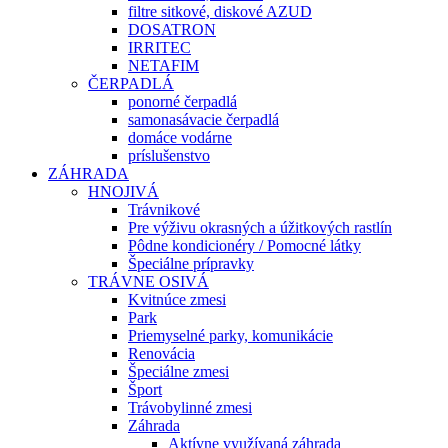
filtre sitkové, diskové AZUD
DOSATRON
IRRITEC
NETAFIM
ČERPADLÁ
ponorné čerpadlá
samonasávacie čerpadlá
domáce vodárne
príslušenstvo
ZÁHRADA
HNOJIVÁ
Trávnikové
Pre výživu okrasných a úžitkových rastlín
Pôdne kondicionéry / Pomocné látky
Špeciálne prípravky
TRÁVNE OSIVÁ
Kvitnúce zmesi
Park
Priemyselné parky, komunikácie
Renovácia
Špeciálne zmesi
Šport
Trávobylinné zmesi
Záhrada
Aktívne využívaná záhrada