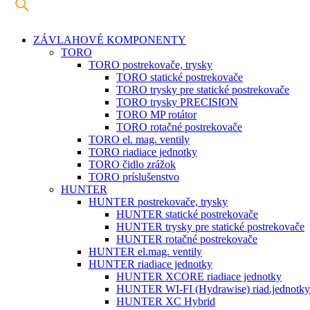
ZÁVLAHOVÉ KOMPONENTY
TORO
TORO postrekovače, trysky
TORO statické postrekovače
TORO trysky pre statické postrekovače
TORO trysky PRECISION
TORO MP rotátor
TORO rotačné postrekovače
TORO el. mag. ventily
TORO riadiace jednotky
TORO čidlo zrážok
TORO príslušenstvo
HUNTER
HUNTER postrekovače, trysky
HUNTER statické postrekovače
HUNTER trysky pre statické postrekovače
HUNTER rotačné postrekovače
HUNTER el.mag. ventily
HUNTER riadiace jednotky
HUNTER XCORE riadiace jednotky
HUNTER WI-FI (Hydrawise) riad.jednotky
HUNTER XC Hybrid