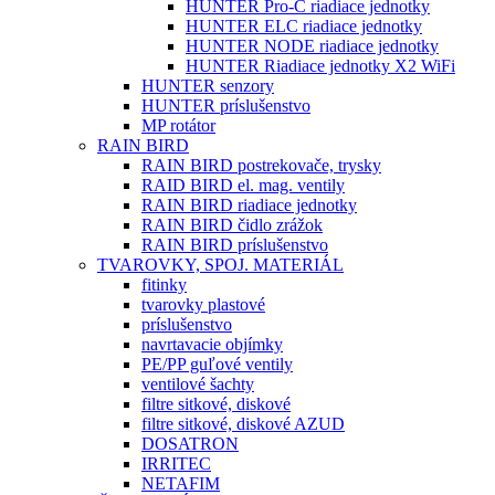
HUNTER Pro-C riadiace jednotky
HUNTER ELC riadiace jednotky
HUNTER NODE riadiace jednotky
HUNTER Riadiace jednotky X2 WiFi
HUNTER senzory
HUNTER príslušenstvo
MP rotátor
RAIN BIRD
RAIN BIRD postrekovače, trysky
RAID BIRD el. mag. ventily
RAIN BIRD riadiace jednotky
RAIN BIRD čidlo zrážok
RAIN BIRD príslušenstvo
TVAROVKY, SPOJ. MATERIÁL
fitinky
tvarovky plastové
príslušenstvo
navrtavacie objímky
PE/PP guľové ventily
ventilové šachty
filtre sitkové, diskové
filtre sitkové, diskové AZUD
DOSATRON
IRRITEC
NETAFIM