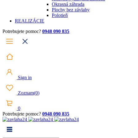
Okrasná záhrada
Plochy bez závlahy
Polotieň
REALIZÁCIE
Potrebujete pomoc?
0948 090 835
Sign in
Zoznam
(
0
)
0
Potrebujete pomoc?
0948 090 835