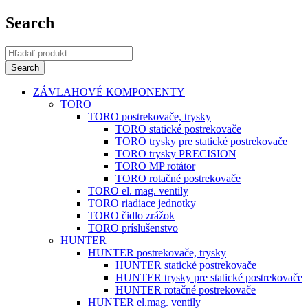
Search
ZÁVLAHOVÉ KOMPONENTY
TORO
TORO postrekovače, trysky
TORO statické postrekovače
TORO trysky pre statické postrekovače
TORO trysky PRECISION
TORO MP rotátor
TORO rotačné postrekovače
TORO el. mag. ventily
TORO riadiace jednotky
TORO čidlo zrážok
TORO príslušenstvo
HUNTER
HUNTER postrekovače, trysky
HUNTER statické postrekovače
HUNTER trysky pre statické postrekovače
HUNTER rotačné postrekovače
HUNTER el.mag. ventily