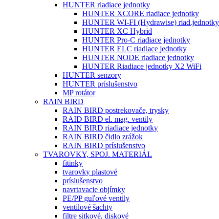
HUNTER riadiace jednotky
HUNTER XCORE riadiace jednotky
HUNTER WI-FI (Hydrawise) riad.jednotky
HUNTER XC Hybrid
HUNTER Pro-C riadiace jednotky
HUNTER ELC riadiace jednotky
HUNTER NODE riadiace jednotky
HUNTER Riadiace jednotky X2 WiFi
HUNTER senzory
HUNTER príslušenstvo
MP rotátor
RAIN BIRD
RAIN BIRD postrekovače, trysky
RAID BIRD el. mag. ventily
RAIN BIRD riadiace jednotky
RAIN BIRD čidlo zrážok
RAIN BIRD príslušenstvo
TVAROVKY, SPOJ. MATERIÁL
fitinky
tvarovky plastové
príslušenstvo
navrtavacie objímky
PE/PP guľové ventily
ventilové šachty
filtre sitkové, diskové