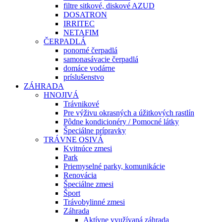
filtre sitkové, diskové AZUD
DOSATRON
IRRITEC
NETAFIM
ČERPADLÁ
ponorné čerpadlá
samonasávacie čerpadlá
domáce vodárne
príslušenstvo
ZÁHRADA
HNOJIVÁ
Trávnikové
Pre výživu okrasných a úžitkových rastlín
Pôdne kondicionéry / Pomocné látky
Špeciálne prípravky
TRÁVNE OSIVÁ
Kvitnúce zmesi
Park
Priemyselné parky, komunikácie
Renovácia
Špeciálne zmesi
Šport
Trávobylinné zmesi
Záhrada
Aktívne využívaná záhrada