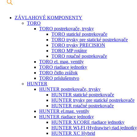
ZÁVLAHOVÉ KOMPONENTY
TORO
TORO postrekovače, trysky
TORO statické postrekovače
TORO trysky pre statické postrekovače
TORO trysky PRECISION
TORO MP rotátor
TORO rotačné postrekovače
TORO el. mag. ventily
TORO riadiace jednotky
TORO čidlo zrážok
TORO príslušenstvo
HUNTER
HUNTER postrekovače, trysky
HUNTER statické postrekovače
HUNTER trysky pre statické postrekovače
HUNTER rotačné postrekovače
HUNTER el.mag. ventily
HUNTER riadiace jednotky
HUNTER XCORE riadiace jednotky
HUNTER WI-FI (Hydrawise) riad.jednotky
HUNTER XC Hybrid