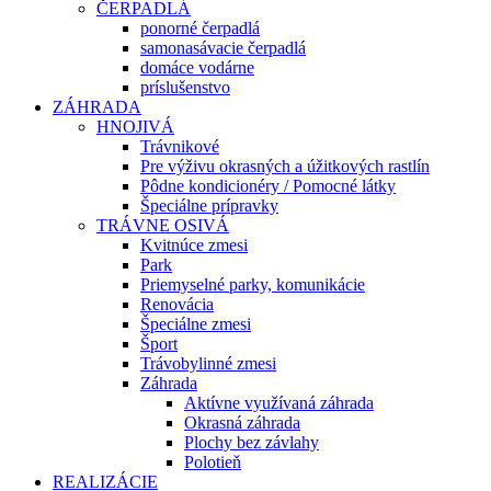
ČERPADLÁ
ponorné čerpadlá
samonasávacie čerpadlá
domáce vodárne
príslušenstvo
ZÁHRADA
HNOJIVÁ
Trávnikové
Pre výživu okrasných a úžitkových rastlín
Pôdne kondicionéry / Pomocné látky
Špeciálne prípravky
TRÁVNE OSIVÁ
Kvitnúce zmesi
Park
Priemyselné parky, komunikácie
Renovácia
Špeciálne zmesi
Šport
Trávobylinné zmesi
Záhrada
Aktívne využívaná záhrada
Okrasná záhrada
Plochy bez závlahy
Polotieň
REALIZÁCIE