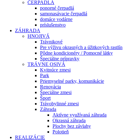
ČERPADLÁ
ponorné čerpadlá
samonasávacie čerpadlá
domáce vodárne
príslušenstvo
ZÁHRADA
HNOJIVÁ
Trávnikové
Pre výživu okrasných a úžitkových rastlín
Pôdne kondicionéry / Pomocné látky
Špeciálne prípravky
TRÁVNE OSIVÁ
Kvitnúce zmesi
Park
Priemyselné parky, komunikácie
Renovácia
Špeciálne zmesi
Šport
Trávobylinné zmesi
Záhrada
Aktívne využívaná záhrada
Okrasná záhrada
Plochy bez závlahy
Polotieň
REALIZÁCIE