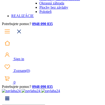
Okrasná záhrada
Plochy bez závlahy
Polotieň
REALIZÁCIE
Potrebujete pomoc?
0948 090 835
Sign in
Zoznam
(
0
)
0
Potrebujete pomoc?
0948 090 835