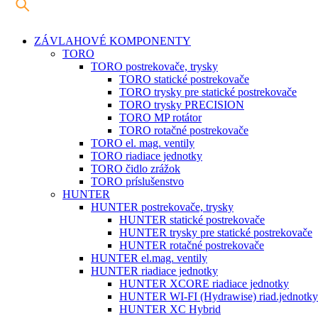
ZÁVLAHOVÉ KOMPONENTY
TORO
TORO postrekovače, trysky
TORO statické postrekovače
TORO trysky pre statické postrekovače
TORO trysky PRECISION
TORO MP rotátor
TORO rotačné postrekovače
TORO el. mag. ventily
TORO riadiace jednotky
TORO čidlo zrážok
TORO príslušenstvo
HUNTER
HUNTER postrekovače, trysky
HUNTER statické postrekovače
HUNTER trysky pre statické postrekovače
HUNTER rotačné postrekovače
HUNTER el.mag. ventily
HUNTER riadiace jednotky
HUNTER XCORE riadiace jednotky
HUNTER WI-FI (Hydrawise) riad.jednotky
HUNTER XC Hybrid