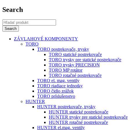
Search
ZÁVLAHOVÉ KOMPONENTY
TORO
TORO postrekovače, trysky
TORO statické postrekovače
TORO trysky pre statické postrekovače
TORO trysky PRECISION
TORO MP rotátor
TORO rotačné postrekovače
TORO el. mag. ventily
TORO riadiace jednotky
TORO čidlo zrážok
TORO príslušenstvo
HUNTER
HUNTER postrekovače, trysky
HUNTER statické postrekovače
HUNTER trysky pre statické postrekovače
HUNTER rotačné postrekovače
HUNTER el.mag. ventily