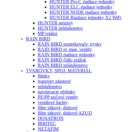
HUNTER Pro-C riadiace jednotky
HUNTER ELC riadiace jednotky
HUNTER NODE riadiace jednotky
HUNTER Riadiace jednotky X2 WiFi
HUNTER senzory
HUNTER príslušenstvo
MP rotátor
RAIN BIRD
RAIN BIRD postrekovače, trysky
RAID BIRD el. mag. ventily
RAIN BIRD riadiace jednotky
RAIN BIRD čidlo zrážok
RAIN BIRD príslušenstvo
TVAROVKY, SPOJ. MATERIÁL
fitinky
tvarovky plastové
príslušenstvo
navrtavacie objímky
PE/PP guľové ventily
ventilové šachty
filtre sitkové, diskové
filtre sitkové, diskové AZUD
DOSATRON
IRRITEC
NETAFIM