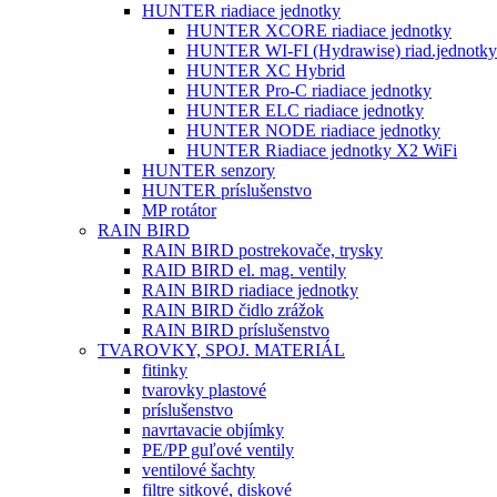
HUNTER riadiace jednotky
HUNTER XCORE riadiace jednotky
HUNTER WI-FI (Hydrawise) riad.jednotky
HUNTER XC Hybrid
HUNTER Pro-C riadiace jednotky
HUNTER ELC riadiace jednotky
HUNTER NODE riadiace jednotky
HUNTER Riadiace jednotky X2 WiFi
HUNTER senzory
HUNTER príslušenstvo
MP rotátor
RAIN BIRD
RAIN BIRD postrekovače, trysky
RAID BIRD el. mag. ventily
RAIN BIRD riadiace jednotky
RAIN BIRD čidlo zrážok
RAIN BIRD príslušenstvo
TVAROVKY, SPOJ. MATERIÁL
fitinky
tvarovky plastové
príslušenstvo
navrtavacie objímky
PE/PP guľové ventily
ventilové šachty
filtre sitkové, diskové