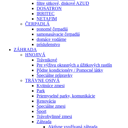
filtre sitkové, diskové AZUD
DOSATRON
IRRITEC
NETAFIM
ČERPADLÁ
ponorné čerpadlá
samonasávacie čerpadlá
domáce vodárne
príslušenstvo
ZÁHRADA
HNOJIVÁ
Trávnikové
Pre výživu okrasných a úžitkových rastlín
Pôdne kondicionéry / Pomocné látky
Špeciálne prípravky
TRÁVNE OSIVÁ
Kvitnúce zmesi
Park
Priemyselné parky, komunikácie
Renovácia
Špeciálne zmesi
Šport
Trávobylinné zmesi
Záhrada
Aktívne využívaná záhrada