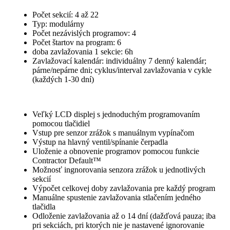
Počet sekcií: 4 až 22
Typ: modulárny
Počet nezávislých programov: 4
Počet štartov na program: 6
doba zavlažovania 1 sekcie: 6h
Zavlažovací kalendár: individuálny 7 denný kalendár;
párne/nepárne dni; cyklus/interval zavlažovania v cykle
(každých 1-30 dní)
Veľký LCD displej s jednoduchým programovaním
pomocou tlačidiel
Vstup pre senzor zrážok s manuálnym vypínačom
Výstup na hlavný ventil/spínanie čerpadla
Uloženie a obnovenie programov pomocou funkcie
Contractor Default™
Možnosť ingnorovania senzora zrážok u jednotlivých
sekcií
Výpočet celkovej doby zavlažovania pre každý program
Manuálne spustenie zavlažovania stlačením jedného
tlačidla
Odloženie zavlažovania až o 14 dní (dažďová pauza; iba
pri sekciách, pri ktorých nie je nastavené ignorovanie