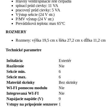
Hlavný ventil/spínacie relé čerpadla
spínací prúd cievky: 11 VA
pracovný prúd cievky: 5 VA
Výstup sekcie (24 V str.)
P/MV výstup (24 V str.)
Prevádzková teplota: max 65°C
ROZMERY
Rozmery: výška 19,5 cm x šírka 27,2 cm x dĺžka 11,2 cm
Technické parametre
Inštalácia
Exteriér
Rozšírenie
Nie
Sekcie min.
6
Sekcie max.
6
Materiál skrinky
Bez skrinky
WI-FI pomocou modulu
Nie
Integrovaná WI-FI
Nie
Napájacie napätie (V)
9
Vstupy na pripojenie senzorov
1