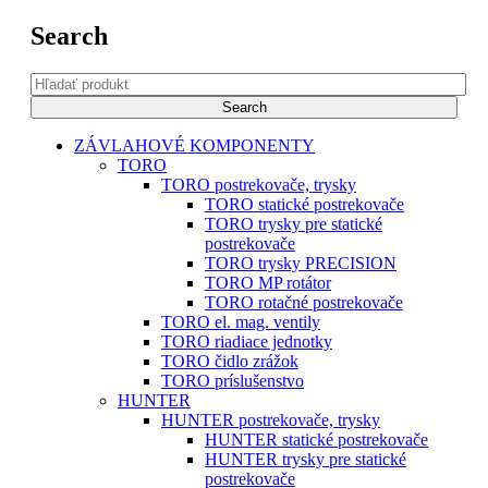
Search
ZÁVLAHOVÉ KOMPONENTY
TORO
TORO postrekovače, trysky
TORO statické postrekovače
TORO trysky pre statické
postrekovače
TORO trysky PRECISION
TORO MP rotátor
TORO rotačné postrekovače
TORO el. mag. ventily
TORO riadiace jednotky
TORO čidlo zrážok
TORO príslušenstvo
HUNTER
HUNTER postrekovače, trysky
HUNTER statické postrekovače
HUNTER trysky pre statické
postrekovače