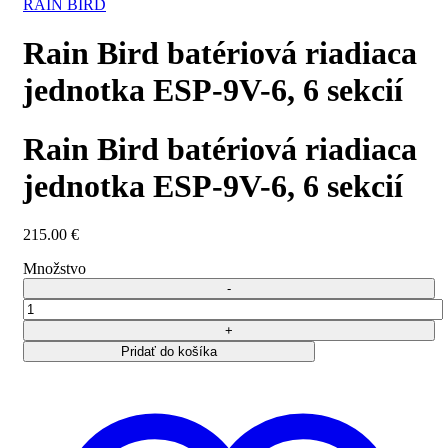
RAIN BIRD
Rain Bird batériová riadiaca
jednotka ESP-9V-6, 6 sekcií
Rain Bird batériová riadiaca
jednotka ESP-9V-6, 6 sekcií
215.00
€
Množstvo
množstvo
Rain
Bird
Pridať do košíka
batériová
riadiaca
jednotka
ESP-
9V-