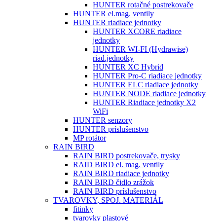
HUNTER rotačné postrekovače
HUNTER el.mag. ventily
HUNTER riadiace jednotky
HUNTER XCORE riadiace
jednotky
HUNTER WI-FI (Hydrawise)
riad.jednotky
HUNTER XC Hybrid
HUNTER Pro-C riadiace jednotky
HUNTER ELC riadiace jednotky
HUNTER NODE riadiace jednotky
HUNTER Riadiace jednotky X2
WiFi
HUNTER senzory
HUNTER príslušenstvo
MP rotátor
RAIN BIRD
RAIN BIRD postrekovače, trysky
RAID BIRD el. mag. ventily
RAIN BIRD riadiace jednotky
RAIN BIRD čidlo zrážok
RAIN BIRD príslušenstvo
TVAROVKY, SPOJ. MATERIÁL
fitinky
tvarovky plastové