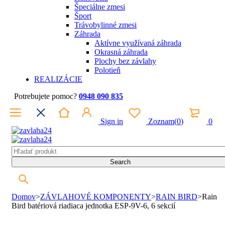
Špeciálne zmesi
Šport
Trávobylinné zmesi
Záhrada
Aktívne využívaná záhrada
Okrasná záhrada
Plochy bez závlahy
Polotieň
REALIZÁCIE
Potrebujete pomoc?
0948 090 835
Sign in
Zoznam
(
0
)
0
Domov
>
ZÁVLAHOVÉ KOMPONENTY
>
RAIN BIRD
>
Rain
Bird batériová riadiaca jednotka ESP-9V-6, 6 sekcií