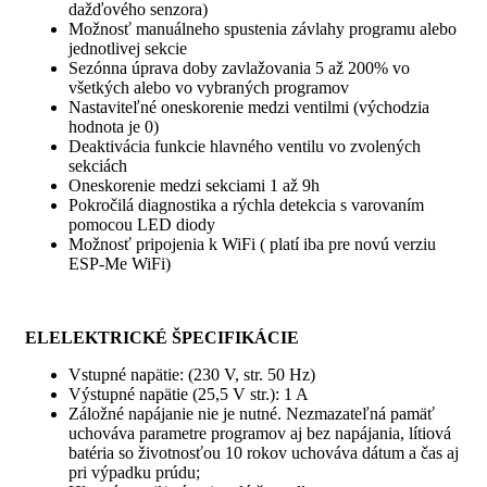
dažďového senzora)
Možnosť manuálneho spustenia závlahy programu alebo
jednotlivej sekcie
Sezónna úprava doby zavlažovania 5 až 200% vo
všetkých alebo vo vybraných programov
Nastaviteľné oneskorenie medzi ventilmi (východzia
hodnota je 0)
Deaktivácia funkcie hlavného ventilu vo zvolených
sekciách
Oneskorenie medzi sekciami 1 až 9h
Pokročilá diagnostika a rýchla detekcia s varovaním
pomocou LED diody
Možnosť pripojenia k WiFi ( platí iba pre novú verziu
ESP-Me WiFi)
EL
ELEKTRICKÉ ŠPECIFIKÁCIE
Vstupné napätie: (230 V, str. 50 Hz)
Výstupné napätie (25,5 V str.): 1 A
Záložné napájanie nie je nutné. Nezmazateľná pamäť
uchováva parametre programov aj bez napájania, lítiová
batéria so životnosťou 10 rokov uchováva dátum a čas aj
pri výpadku prúdu;