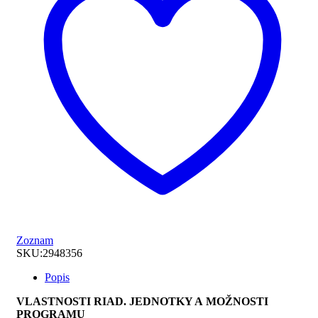
6,
6
sekcií
Zoznam
SKU:
2948356
Popis
VLASTNOSTI RIAD. JEDNOTKY A MOŽNOSTI
PROGRAMU