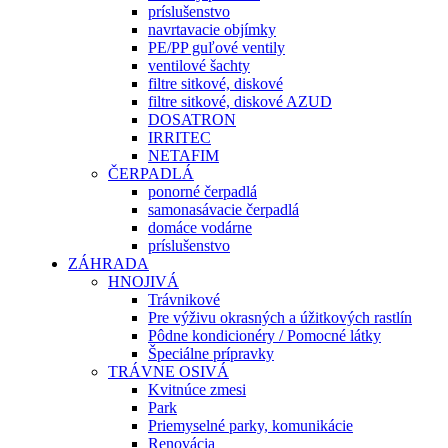
príslušenstvo
navrtavacie objímky
PE/PP guľové ventily
ventilové šachty
filtre sitkové, diskové
filtre sitkové, diskové AZUD
DOSATRON
IRRITEC
NETAFIM
ČERPADLÁ
ponorné čerpadlá
samonasávacie čerpadlá
domáce vodárne
príslušenstvo
ZÁHRADA
HNOJIVÁ
Trávnikové
Pre výživu okrasných a úžitkových rastlín
Pôdne kondicionéry / Pomocné látky
Špeciálne prípravky
TRÁVNE OSIVÁ
Kvitnúce zmesi
Park
Priemyselné parky, komunikácie
Renovácia