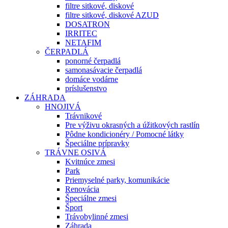
filtre sitkové, diskové
filtre sitkové, diskové AZUD
DOSATRON
IRRITEC
NETAFIM
ČERPADLÁ
ponorné čerpadlá
samonasávacie čerpadlá
domáce vodárne
príslušenstvo
ZÁHRADA
HNOJIVÁ
Trávnikové
Pre výživu okrasných a úžitkových rastlín
Pôdne kondicionéry / Pomocné látky
Špeciálne prípravky
TRÁVNE OSIVÁ
Kvitnúce zmesi
Park
Priemyselné parky, komunikácie
Renovácia
Špeciálne zmesi
Šport
Trávobylinné zmesi
Záhrada