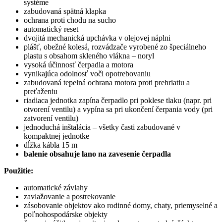
systéme
zabudovaná spätná klapka
ochrana proti chodu na sucho
automatický reset
dvojitá mechanická upchávka v olejovej náplni
plášť, obežné kolesá, rozvádzače vyrobené zo špeciálneho
plastu s obsahom skleného vlákna – noryl
vysoká účinnosť čerpadla a motora
vynikajúca odolnosť voči opotrebovaniu
zabudovaná tepelná ochrana motora proti prehriatiu a
preťaženiu
riadiaca jednotka zapína čerpadlo pri poklese tlaku (napr. pri
otvorení ventilu) a vypína sa pri ukončení čerpania vody (pri
zatvorení ventilu)
jednoduchá inštalácia – všetky časti zabudované v
kompaktnej jednotke
dĺžka kábla 15 m
balenie obsahuje lano na zavesenie čerpadla
Použitie:
automatické závlahy
zavlažovanie a postrekovanie
zásobovanie objektov ako rodinné domy, chaty, priemyselné a
poľnohospodárske objekty