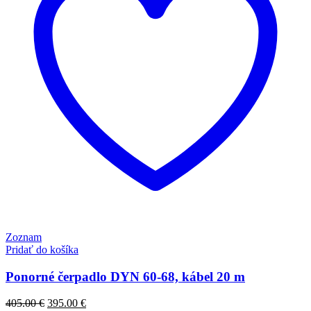
Zoznam
Pridať do košíka
Ponorné čerpadlo DYN 60-68, kábel 20 m
Original
Current
405.00
€
395.00
€