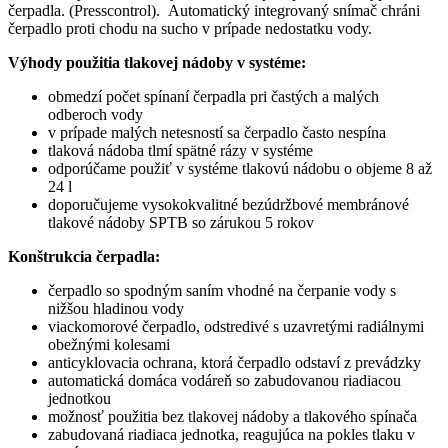
čerpadla. (Presscontrol). Automatický integrovaný snímač chráni
čerpadlo proti chodu na sucho v prípade nedostatku vody.
Výhody použitia tlakovej nádoby v systéme:
obmedzí počet spínaní čerpadla pri častých a malých
odberoch vody
v prípade malých netesností sa čerpadlo často nespína
tlaková nádoba tlmí spätné rázy v systéme
odporúčame použiť v systéme tlakovú nádobu o objeme 8 až
24 l
doporučujeme vysokokvalitné bezúdržbové membránové
tlakové nádoby SPTB so zárukou 5 rokov
Konštrukcia čerpadla:
čerpadlo so spodným saním vhodné na čerpanie vody s
nižšou hladinou vody
viackomorové čerpadlo, odstredivé s uzavretými radiálnymi
obežnými kolesami
anticyklovacia ochrana, ktorá čerpadlo odstaví z prevádzky
automatická domáca vodáreň so zabudovanou riadiacou
jednotkou
možnosť použitia bez tlakovej nádoby a tlakového spínača
zabudovaná riadiaca jednotka, reagujúca na pokles tlaku v