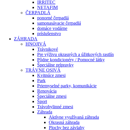
IRRITEC
NETAFIM
ČERPADLÁ
ponorné čerpadlá
samonasávacie čerpadlá
domáce vodárne
príslušenstvo
ZÁHRADA
HNOJIVÁ
Trávnikové
Pre výživu okrasných a úžitkových rastlín
Pôdne kondicionéry / Pomocné látky
Špeciálne prípravky
TRÁVNE OSIVÁ
Kvitnúce zmesi
Park
Priemyselné parky, komunikácie
Renovácia
Špeciálne zmesi
Šport
Trávobylinné zmesi
Záhrada
Aktívne využívaná záhrada
Okrasná záhrada
Plochy bez závlahy