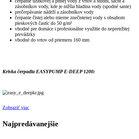
čerpanie úžitkovej a pitnej vody z vrtov a studní, šácht a
zásobníkov vody, kde je nižšia hladina vody (spodné sanie)
prečerpávanie nádrží a zásobníkov vody
čerpanie čistej alebo mierne znečistenej vody s obsahom
pieskových častíc do 50 g/m³
vhodné pre domáce i profesionálne využitie do nepretržitej
prevádzky
vhodné do vrtov od priemeru 160 mm
Krivka čerpadla EASYPUMP E-DEEP 1200:
Zobraziť viac
Najpredávanejšie