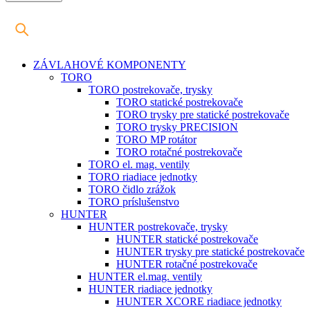
ZÁVLAHOVÉ KOMPONENTY
TORO
TORO postrekovače, trysky
TORO statické postrekovače
TORO trysky pre statické postrekovače
TORO trysky PRECISION
TORO MP rotátor
TORO rotačné postrekovače
TORO el. mag. ventily
TORO riadiace jednotky
TORO čidlo zrážok
TORO príslušenstvo
HUNTER
HUNTER postrekovače, trysky
HUNTER statické postrekovače
HUNTER trysky pre statické postrekovače
HUNTER rotačné postrekovače
HUNTER el.mag. ventily
HUNTER riadiace jednotky
HUNTER XCORE riadiace jednotky