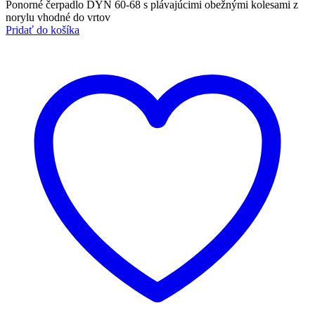
price
price
Ponorné čerpadlo DYN 60-68 s plávajúcimi obežnými kolesami z
was:
is:
norylu vhodné do vrtov
405.00 €.
395.00 €.
Pridať do košíka