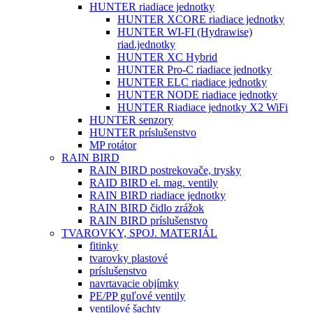
HUNTER riadiace jednotky
HUNTER XCORE riadiace jednotky
HUNTER WI-FI (Hydrawise)
riad.jednotky
HUNTER XC Hybrid
HUNTER Pro-C riadiace jednotky
HUNTER ELC riadiace jednotky
HUNTER NODE riadiace jednotky
HUNTER Riadiace jednotky X2 WiFi
HUNTER senzory
HUNTER príslušenstvo
MP rotátor
RAIN BIRD
RAIN BIRD postrekovače, trysky
RAID BIRD el. mag. ventily
RAIN BIRD riadiace jednotky
RAIN BIRD čidlo zrážok
RAIN BIRD príslušenstvo
TVAROVKY, SPOJ. MATERIÁL
fitinky
tvarovky plastové
príslušenstvo
navrtavacie objímky
PE/PP guľové ventily
ventilové šachty