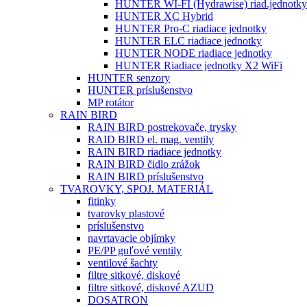
HUNTER WI-FI (Hydrawise) riad.jednotky
HUNTER XC Hybrid
HUNTER Pro-C riadiace jednotky
HUNTER ELC riadiace jednotky
HUNTER NODE riadiace jednotky
HUNTER Riadiace jednotky X2 WiFi
HUNTER senzory
HUNTER príslušenstvo
MP rotátor
RAIN BIRD
RAIN BIRD postrekovače, trysky
RAID BIRD el. mag. ventily
RAIN BIRD riadiace jednotky
RAIN BIRD čidlo zrážok
RAIN BIRD príslušenstvo
TVAROVKY, SPOJ. MATERIÁL
fitinky
tvarovky plastové
príslušenstvo
navrtavacie objímky
PE/PP guľové ventily
ventilové šachty
filtre sitkové, diskové
filtre sitkové, diskové AZUD
DOSATRON