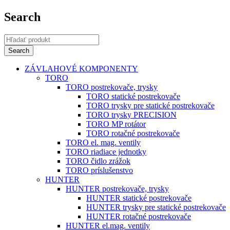
Search
ZÁVLAHOVÉ KOMPONENTY
TORO
TORO postrekovače, trysky
TORO statické postrekovače
TORO trysky pre statické postrekovače
TORO trysky PRECISION
TORO MP rotátor
TORO rotačné postrekovače
TORO el. mag. ventily
TORO riadiace jednotky
TORO čidlo zrážok
TORO príslušenstvo
HUNTER
HUNTER postrekovače, trysky
HUNTER statické postrekovače
HUNTER trysky pre statické postrekovače
HUNTER rotačné postrekovače
HUNTER el.mag. ventily