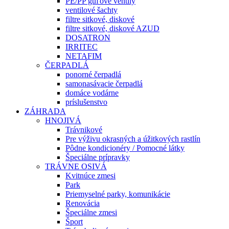
PE/PP guľové ventily
ventilové šachty
filtre sitkové, diskové
filtre sitkové, diskové AZUD
DOSATRON
IRRITEC
NETAFIM
ČERPADLÁ
ponorné čerpadlá
samonasávacie čerpadlá
domáce vodárne
príslušenstvo
ZÁHRADA
HNOJIVÁ
Trávnikové
Pre výživu okrasných a úžitkových rastlín
Pôdne kondicionéry / Pomocné látky
Špeciálne prípravky
TRÁVNE OSIVÁ
Kvitnúce zmesi
Park
Priemyselné parky, komunikácie
Renovácia
Špeciálne zmesi
Šport