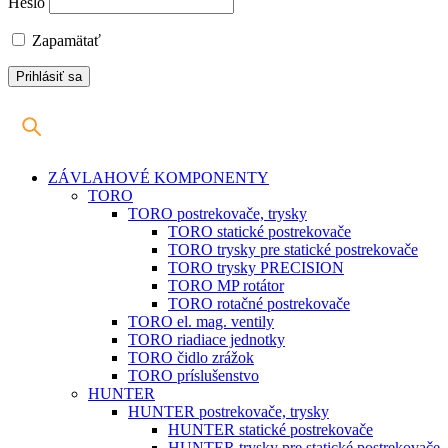
Heslo
Zapamätať
ZÁVLAHOVÉ KOMPONENTY
TORO
TORO postrekovače, trysky
TORO statické postrekovače
TORO trysky pre statické postrekovače
TORO trysky PRECISION
TORO MP rotátor
TORO rotačné postrekovače
TORO el. mag. ventily
TORO riadiace jednotky
TORO čidlo zrážok
TORO príslušenstvo
HUNTER
HUNTER postrekovače, trysky
HUNTER statické postrekovače
HUNTER trysky pre statické postrekovače