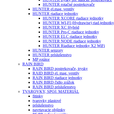
HUNTER rotačné postrekovače
HUNTER el.mag. ventily
HUNTER riadiace jednotky
HUNTER XCORE riadiace jednotky
HUNTER WI-FI (Hydrawise) riad.jednotky
HUNTER XC Hybrid
HUNTER Pro-C riadiace jednotky
HUNTER ELC riadiace jednotky
HUNTER NODE riadiace jednotky
HUNTER Riadiace jednotky X2 WiFi
HUNTER senzory
HUNTER príslušenstvo
MP rotátor
RAIN BIRD
RAIN BIRD postrekovače, trysky
RAID BIRD el. mag. ventily
RAIN BIRD riadiace jednotky
RAIN BIRD čidlo zrážok
RAIN BIRD príslušenstvo
TVAROVKY, SPOJ. MATERIÁL
fitinky
tvarovky plastové
príslušenstvo
navrtavacie objímky