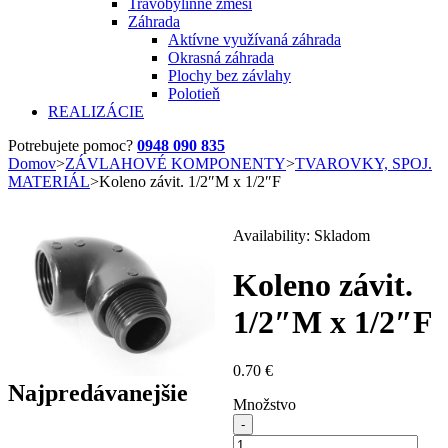
Trávobylinné zmesi
Záhrada
Aktívne využívaná záhrada
Okrasná záhrada
Plochy bez závlahy
Polotieň
REALIZÁCIE
Potrebujete pomoc?
0948 090 835
Domov
>
ZÁVLAHOVÉ KOMPONENTY
>
TVAROVKY, SPOJ.
MATERIÁL
>
Koleno závit. 1/2″M x 1/2″F
Availability:
Skladom
Koleno závit.
1/2″M x 1/2″F
0.70
€
Najpredávanejšie
Množstvo
množstvo
Koleno