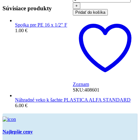
závit.
Súvisiace produkty
1/2"M
Pridať do košíka
x
1/2"F
Spojka pre PE 16 x 1/2" F
1.00
€
Zoznam
SKU:
408601
Náhradné veko k šachte PLASTICA ALFA STANDARD
6.00
€
Najlepšie ceny