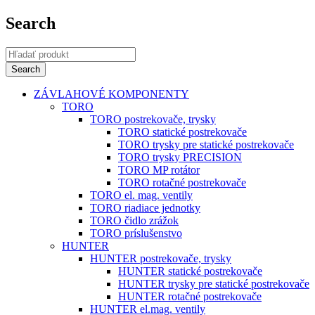
Search
ZÁVLAHOVÉ KOMPONENTY
TORO
TORO postrekovače, trysky
TORO statické postrekovače
TORO trysky pre statické postrekovače
TORO trysky PRECISION
TORO MP rotátor
TORO rotačné postrekovače
TORO el. mag. ventily
TORO riadiace jednotky
TORO čidlo zrážok
TORO príslušenstvo
HUNTER
HUNTER postrekovače, trysky
HUNTER statické postrekovače
HUNTER trysky pre statické postrekovače
HUNTER rotačné postrekovače
HUNTER el.mag. ventily