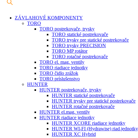
ZÁVLAHOVÉ KOMPONENTY
TORO
TORO postrekovače, trysky
TORO statické postrekovače
TORO trysky pre statické postrekovače
TORO trysky PRECISION
TORO MP rotátor
TORO rotačné postrekovače
TORO el. mag. ventily
TORO riadiace jednotky
TORO čidlo zrážok
TORO príslušenstvo
HUNTER
HUNTER postrekovače, trysky
HUNTER statické postrekovače
HUNTER trysky pre statické postrekovače
HUNTER rotačné postrekovače
HUNTER el.mag. ventily
HUNTER riadiace jednotky
HUNTER XCORE riadiace jednotky
HUNTER WI-FI (Hydrawise) riad.jednotky
HUNTER XC Hybrid