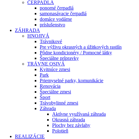
ČERPADLÁ
ponorné čerpadlá
samonasávacie čerpadlá
domáce vodárne
príslušenstvo
ZÁHRADA
HNOJIVÁ
Trávnikové
Pre výživu okrasných a úžitkových rastlín
Pôdne kondicionéry / Pomocné látky
Špeciálne prípravky
TRÁVNE OSIVÁ
Kvitnúce zmesi
Park
Priemyselné parky, komunikácie
Renovácia
Špeciálne zmesi
Šport
Trávobylinné zmesi
Záhrada
Aktívne využívaná záhrada
Okrasná záhrada
Plochy bez závlahy
Polotieň
REALIZÁCIE