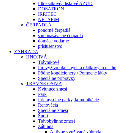
filtre sitkové, diskové AZUD
DOSATRON
IRRITEC
NETAFIM
ČERPADLÁ
ponorné čerpadlá
samonasávacie čerpadlá
domáce vodárne
príslušenstvo
ZÁHRADA
HNOJIVÁ
Trávnikové
Pre výživu okrasných a úžitkových rastlín
Pôdne kondicionéry / Pomocné látky
Špeciálne prípravky
TRÁVNE OSIVÁ
Kvitnúce zmesi
Park
Priemyselné parky, komunikácie
Renovácia
Špeciálne zmesi
Šport
Trávobylinné zmesi
Záhrada
Aktívne využívaná záhrada