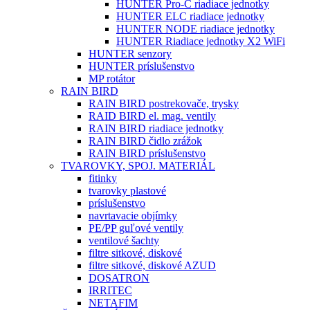
HUNTER Pro-C riadiace jednotky
HUNTER ELC riadiace jednotky
HUNTER NODE riadiace jednotky
HUNTER Riadiace jednotky X2 WiFi
HUNTER senzory
HUNTER príslušenstvo
MP rotátor
RAIN BIRD
RAIN BIRD postrekovače, trysky
RAID BIRD el. mag. ventily
RAIN BIRD riadiace jednotky
RAIN BIRD čidlo zrážok
RAIN BIRD príslušenstvo
TVAROVKY, SPOJ. MATERIÁL
fitinky
tvarovky plastové
príslušenstvo
navrtavacie objímky
PE/PP guľové ventily
ventilové šachty
filtre sitkové, diskové
filtre sitkové, diskové AZUD
DOSATRON
IRRITEC
NETAFIM