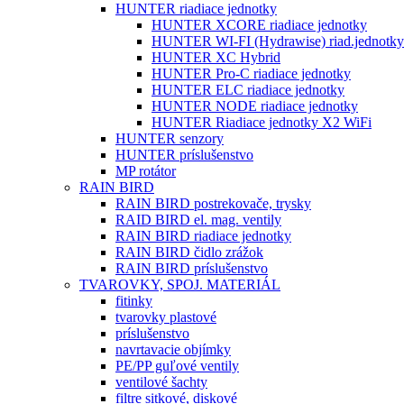
HUNTER riadiace jednotky
HUNTER XCORE riadiace jednotky
HUNTER WI-FI (Hydrawise) riad.jednotky
HUNTER XC Hybrid
HUNTER Pro-C riadiace jednotky
HUNTER ELC riadiace jednotky
HUNTER NODE riadiace jednotky
HUNTER Riadiace jednotky X2 WiFi
HUNTER senzory
HUNTER príslušenstvo
MP rotátor
RAIN BIRD
RAIN BIRD postrekovače, trysky
RAID BIRD el. mag. ventily
RAIN BIRD riadiace jednotky
RAIN BIRD čidlo zrážok
RAIN BIRD príslušenstvo
TVAROVKY, SPOJ. MATERIÁL
fitinky
tvarovky plastové
príslušenstvo
navrtavacie objímky
PE/PP guľové ventily
ventilové šachty
filtre sitkové, diskové