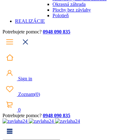
Okrasná záhrada
Plochy bez závlahy
Polotieň
REALIZÁCIE
Potrebujete pomoc?
0948 090 835
Sign in
Zoznam
(
0
)
0
Potrebujete pomoc?
0948 090 835