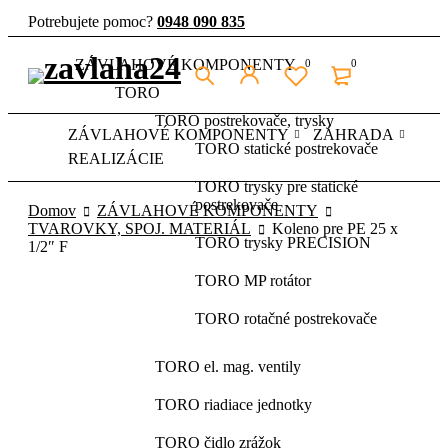
Potrebujete pomoc?
0948 090 835
ZÁVLAHOVÉ KOMPONENTY
0
0
TORO
TORO postrekovače, trysky
ZÁVLAHOVÉ KOMPONENTY
ZÁHRADA
TORO statické postrekovače
REALIZÁCIE
TORO trysky pre statické
postrekovače
Domov
ZÁVLAHOVÉ KOMPONENTY
TVAROVKY, SPOJ. MATERIÁL
Koleno pre PE 25 x
TORO trysky PRECISION
1/2″ F
TORO MP rotátor
TORO rotačné postrekovače
TORO el. mag. ventily
TORO riadiace jednotky
TORO čidlo zrážok