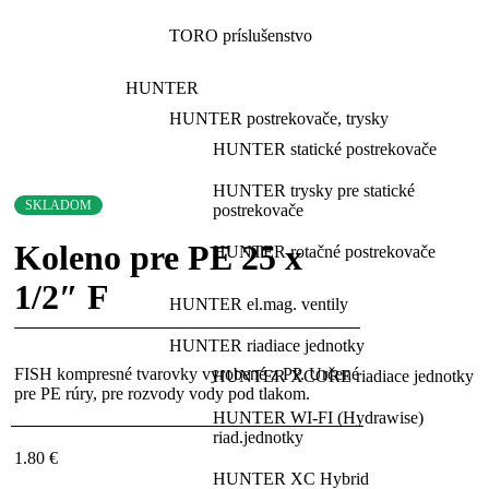
TORO príslušenstvo
HUNTER
HUNTER postrekovače, trysky
HUNTER statické postrekovače
HUNTER trysky pre statické
SKLADOM
postrekovače
Koleno pre PE 25 x
HUNTER rotačné postrekovače
1/2″ F
HUNTER el.mag. ventily
HUNTER riadiace jednotky
FISH kompresné tvarovky vyrobené z PP. Určené
HUNTER XCORE riadiace jednotky
pre PE rúry, pre rozvody vody pod tlakom.
HUNTER WI-FI (Hydrawise)
riad.jednotky
1.80
€
HUNTER XC Hybrid