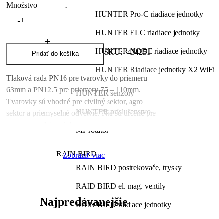
Množstvo
HUNTER Pro-C riadiace jednotky
množstvo
Koleno
HUNTER ELC riadiace jednotky
pre
PE
HUNTER NODE riadiace jednotky
SKU:
434251
25
Pridať do košíka
x
HUNTER Riadiace jednotky X2 WiFi
1/2"
Tlaková rada PN16 pre tvarovky do priemeru
F
63mm a PN12.5 pre priemery 75 – 110mm.
HUNTER senzory
Tvarovky sú vhodné pre civilný sektor, agro
HUNTER príslušenstvo
sektor a priemyselné odvetvie. Nie sú určené pre
transport teplej vody!
MP rotátor
RAIN BIRD
Zobraziť viac
RAIN BIRD postrekovače, trysky
RAID BIRD el. mag. ventily
Najpredávanejšie
RAIN BIRD riadiace jednotky