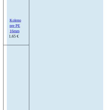
Špeciálne prípravky
TRÁVNE OSIVÁ
Koleno
Kvitnúce zmesi
pre PE
16mm
Park
1.65
€
Priemyselné parky, komunikácie
Renovácia
Špeciálne zmesi
Šport
Trávobylinné zmesi
Záhrada
Aktívne využívaná záhrada
Okrasná záhrada