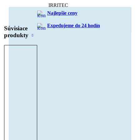
IRRITEC
Najlepšie ceny
NETAFIM
Expedujeme do 24 hodín
Súvisiace
ČERPADLÁ
produkty
ponorné čerpadlá
samonasávacie čerpadlá
domáce vodárne
príslušenstvo
ZÁHRADA
HNOJIVÁ
Trávnikové
Pre výživu okrasných a úžitkových rastlín
Pôdne kondicionéry / Pomocné látky