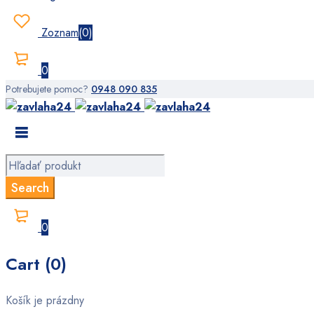
Zoznam
(
0
)
0
Potrebujete pomoc?
0948 090 835
0
Cart (0)
Košík je prázdny