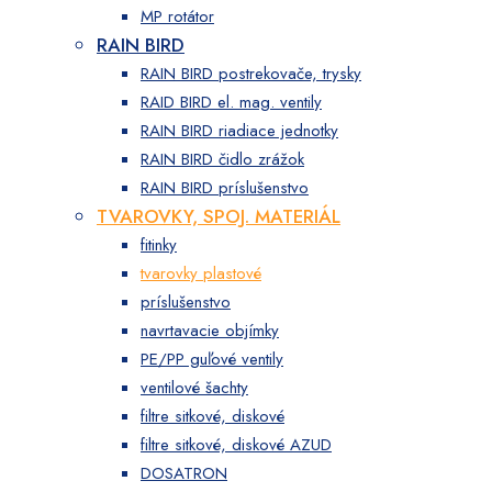
MP rotátor
RAIN BIRD
RAIN BIRD postrekovače, trysky
RAID BIRD el. mag. ventily
RAIN BIRD riadiace jednotky
RAIN BIRD čidlo zrážok
RAIN BIRD príslušenstvo
TVAROVKY, SPOJ. MATERIÁL
fitinky
tvarovky plastové
príslušenstvo
navrtavacie objímky
PE/PP guľové ventily
ventilové šachty
filtre sitkové, diskové
filtre sitkové, diskové AZUD
DOSATRON