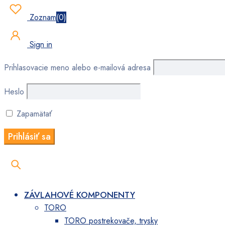
Zoznam
(
0
)
Sign in
Prihlasovacie meno alebo e-mailová adresa
Heslo
Zapamätať
ZÁVLAHOVÉ KOMPONENTY
TORO
TORO postrekovače, trysky