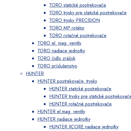
TORO statické postrekovače
TORO trysky pre statické postrekovače
TORO trysky PRECISION
TORO MP rotátor
TORO rotačné postrekovače
TORO el. mag. ventily
TORO riadiace jednotky
TORO čidlo zrážok
TORO príslušenstvo
HUNTER
HUNTER postrekovače, trysky
HUNTER statické postrekovače
HUNTER trysky pre statické postrekovač
HUNTER rotačné postrekovače
HUNTER el.mag. ventily
HUNTER riadiace jednotky
HUNTER XCORE riadiace jednotky