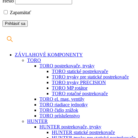
Heslo
Zapamätať
ZÁVLAHOVÉ KOMPONENTY
TORO
TORO postrekovače, trysky
TORO statické postrekovače
TORO trysky pre statické postrekovače
TORO trysky PRECISION
TORO MP rotátor
TORO rotačné postrekovače
TORO el. mag. ventily
TORO riadiace jednotky
TORO čidlo zrážok
TORO príslušenstvo
HUNTER
HUNTER postrekovače, trysky
HUNTER statické postrekovače
HUNTER trysky pre statické postrekovače