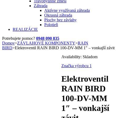
Trávobylinné zmesi
Záhrada
Aktívne využívaná záhrada
Okrasná záhrada
Plochy bez závlahy
Polotieň
REALIZÁCIE
Potrebujete pomoc?
0948 090 835
Domov
>
ZÁVLAHOVÉ KOMPONENTY
>
RAIN
BIRD
>
Elektroventil RAIN BIRD 100-DV-MM 1″ – vonkajší závit
Availability:
Skladom
Značka výrobcu 1
Elektroventil
RAIN BIRD
100-DV-MM
1″ – vonkajší
závit