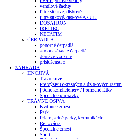
PE/PP guľové ventily
ventilové šachty
filtre sitkové, diskové
filtre sitkové, diskové AZUD
DOSATRON
IRRITEC
NETAFIM
ČERPADLÁ
ponorné čerpadlá
samonasávacie čerpadlá
domáce vodárne
príslušenstvo
ZÁHRADA
HNOJIVÁ
Trávnikové
Pre výživu okrasných a úžitkových rastlín
Pôdne kondicionéry / Pomocné látky
Špeciálne prípravky
TRÁVNE OSIVÁ
Kvitnúce zmesi
Park
Priemyselné parky, komunikácie
Renovácia
Špeciálne zmesi
Šport