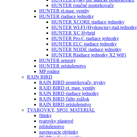
HUNTER rotačné postrekovače
HUNTER el.mag. ventily
HUNTER riadiace jednotky
HUNTER XCORE riadiace jednotky
HUNTER WI-FI (Hydrawise) riad.jednotky
HUNTER XC Hybrid
HUNTER Pro-C riadiace jednotky
HUNTER ELC riadiace jednotky
HUNTER NODE riadiace jednotky
HUNTER Riadiace jednotky X2 WiFi
HUNTER senzory
HUNTER príslušenstvo
MP rotátor
RAIN BIRD
RAIN BIRD postrekovače, trysky
RAID BIRD el. mag. ventily
RAIN BIRD riadiace jednotky
RAIN BIRD čidlo zrážok
RAIN BIRD príslušenstvo
TVAROVKY, SPOJ. MATERIÁL
fitinky
tvarovky plastové
príslušenstvo
navrtavacie objímky