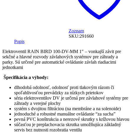
Zoznam
SKU:
291660
Popis
Elektroventil RAIN BIRD 100-DV-MM 1″ – vonkajší závit pre
sekčné a hlavné rozvody závlahových systémov pre záhrady a
parky. Sú určené pre automatické ovládanie závlah riadiacimi
jednotkami
Špecifikácia a výhody:
dlhodobá odolnosť, odolnosť proti tlakovým rázom či
spoľahlivosťou prevádzky za nízkych prietokov
séria elektroventilov DV je určená pre závlahové systémy pre
záhrady a verejné plochy
systém s dvojitou filtráciou (na membráne a na solenoide)
jednoduché a robustné manuálne ovládanie “za sucha”
pevná PVC konštrukcia a nerezové skrutky s krížovou hlavou
súčasťou je preplachovacia skrutka umožňujúca základný
servis bez nutnosti rozobratia ventilu