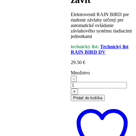
Elektroventil RAIN BIRD pre
riadenie závlahy určený pre
automatické ovládanie
závlahového systému riadiacimi
jednotkami
technický list:
Technický list
RAIN BIRD DV
29.50
€
Množstvo
množstvo
Elektroventil
RAIN
BIRD
Pridať do košíka
100-
DV-
MM
1"
-
vonkajší
závit