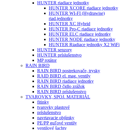
HUNTER riadiace jednotky
HUNTER XCORE riadiace jednotky
HUNTER WI-FI (Hydrawise)
riad.jednotky
HUNTER XC Hybrid
HUNTER Pro-C riadiace jednotky
HUNTER ELC riadiace jednotky
HUNTER NODE riadiace jednotky
HUNTER Riadiace jednotky X2 WiFi
HUNTER senzory
HUNTER príslušenstvo
MP rotátor
RAIN BIRD
RAIN BIRD postrekovače, trysky
RAID BIRD el. mag. ventily
RAIN BIRD riadiace jednotky
RAIN BIRD čidlo zrážok
RAIN BIRD príslušenstvo
TVAROVKY, SPOJ. MATERIÁL
fitinky
tvarovky plastové
príslušenstvo
navrtavacie objímky
PE/PP guľové ventily
ventilové šachty