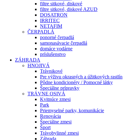
filtre sitkové, diskové
filtre sitkové, diskové AZUD
DOSATRON
IRRITEC
NETAFIM
ČERPADLÁ
ponorné čerpadlá
samonasávacie čerpadlá
domáce vodárne
príslušenstvo
ZÁHRADA
HNOJIVÁ
Trávnikové
Pre výživu okrasných a úžitkových rastlín
Pôdne kondicionéry / Pomocné látky
Špeciálne prípravky
TRÁVNE OSIVÁ
Kvitnúce zmesi
Park
Priemyselné parky, komunikácie
Renovácia
Špeciálne zmesi
Šport
Trávobylinné zmesi
Záhrada