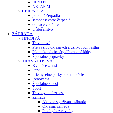
IRRITEC
NETAFIM
ČERPADLÁ
ponorné čerpadlá
samonasávacie čerpadlá
domáce vodárne
príslušenstvo
ZÁHRADA
HNOJIVÁ
Trávnikové
Pre výživu okrasných a úžitkových rastlín
Pôdne kondicionéry / Pomocné látky
Špeciálne prípravky
TRÁVNE OSIVÁ
Kvitnúce zmesi
Park
Priemyselné parky, komunikácie
Renovácia
Špeciálne zmesi
Šport
Trávobylinné zmesi
Záhrada
Aktívne využívaná záhrada
Okrasná záhrada
Plochy bez závlahy