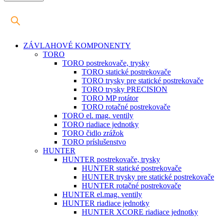
ZÁVLAHOVÉ KOMPONENTY
TORO
TORO postrekovače, trysky
TORO statické postrekovače
TORO trysky pre statické postrekovače
TORO trysky PRECISION
TORO MP rotátor
TORO rotačné postrekovače
TORO el. mag. ventily
TORO riadiace jednotky
TORO čidlo zrážok
TORO príslušenstvo
HUNTER
HUNTER postrekovače, trysky
HUNTER statické postrekovače
HUNTER trysky pre statické postrekovače
HUNTER rotačné postrekovače
HUNTER el.mag. ventily
HUNTER riadiace jednotky
HUNTER XCORE riadiace jednotky