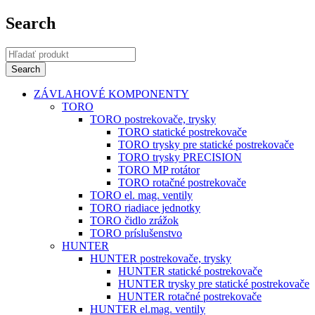
Search
ZÁVLAHOVÉ KOMPONENTY
TORO
TORO postrekovače, trysky
TORO statické postrekovače
TORO trysky pre statické postrekovače
TORO trysky PRECISION
TORO MP rotátor
TORO rotačné postrekovače
TORO el. mag. ventily
TORO riadiace jednotky
TORO čidlo zrážok
TORO príslušenstvo
HUNTER
HUNTER postrekovače, trysky
HUNTER statické postrekovače
HUNTER trysky pre statické postrekovače
HUNTER rotačné postrekovače
HUNTER el.mag. ventily