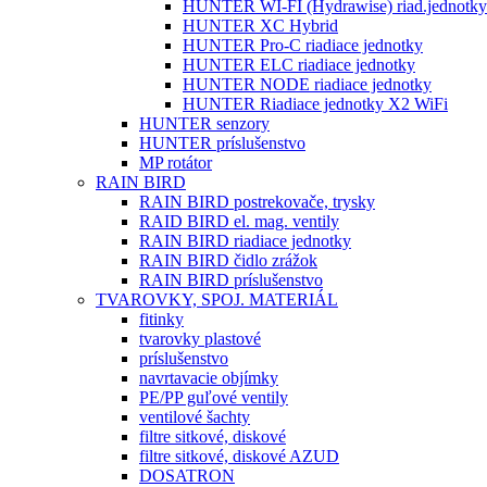
HUNTER WI-FI (Hydrawise) riad.jednotky
HUNTER XC Hybrid
HUNTER Pro-C riadiace jednotky
HUNTER ELC riadiace jednotky
HUNTER NODE riadiace jednotky
HUNTER Riadiace jednotky X2 WiFi
HUNTER senzory
HUNTER príslušenstvo
MP rotátor
RAIN BIRD
RAIN BIRD postrekovače, trysky
RAID BIRD el. mag. ventily
RAIN BIRD riadiace jednotky
RAIN BIRD čidlo zrážok
RAIN BIRD príslušenstvo
TVAROVKY, SPOJ. MATERIÁL
fitinky
tvarovky plastové
príslušenstvo
navrtavacie objímky
PE/PP guľové ventily
ventilové šachty
filtre sitkové, diskové
filtre sitkové, diskové AZUD
DOSATRON