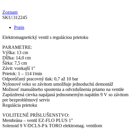
Zoznam
SKU:
312245
Popis
Elektromagnetický ventil s reguláciou prietoku
PARAMETRE:
Výška: 13 cm
Dĺžka: 14,0 cm
Šírka: 7,5 cm
Závit: vonkajší 1″
Prietok: 1 – 114 l/min
Odporúčaný pracovný tlak: 0,7 až 10 bar
Nylonové veko so závitom umožňuje jednoduchú demontáž
Možnosť manuálneho spustenia a odvzdušnenia priamo na ventile
Zapúzdrená cievka napájaná jednosmerným napätím 9 V so závitom
pre bezproblémový servis
Regulácia prietoku
VOLITEĽNÉ PRÍSLUŠENSTVO:
Membrána – ventil EZ-FLO PLUS 1″
Solenoid 9 V/DCLS-P k TORO elektromag. ventilom