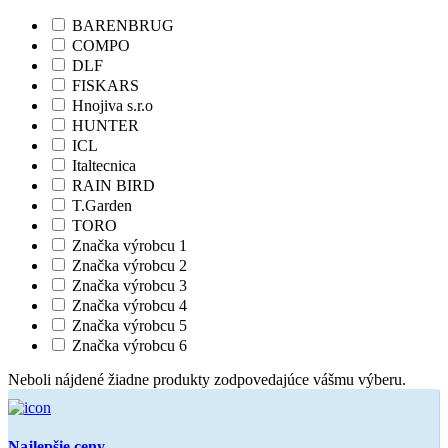
BARENBRUG
COMPO
DLF
FISKARS
Hnojiva s.r.o
HUNTER
ICL
Italtecnica
RAIN BIRD
T.Garden
TORO
Značka výrobcu 1
Značka výrobcu 2
Značka výrobcu 3
Značka výrobcu 4
Značka výrobcu 5
Značka výrobcu 6
Neboli nájdené žiadne produkty zodpovedajúce vášmu výberu.
Najlepšie ceny