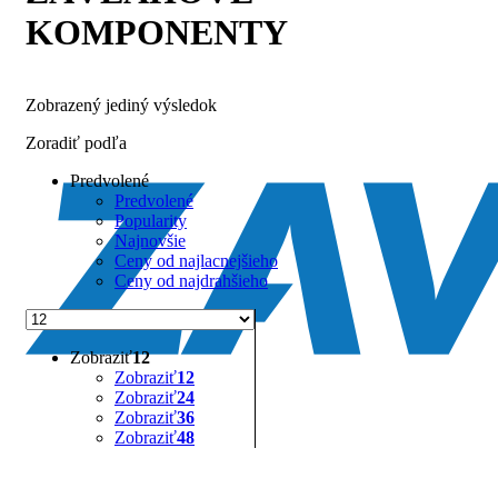
KOMPONENTY
Zobrazený jediný výsledok
Zoradiť podľa
Predvolené
Predvolené
Popularity
Najnovšie
Ceny od najlacnejšieho
Ceny od najdrahšieho
Zobraziť
12
Zobraziť
12
Zobraziť
24
Zobraziť
36
Zobraziť
48