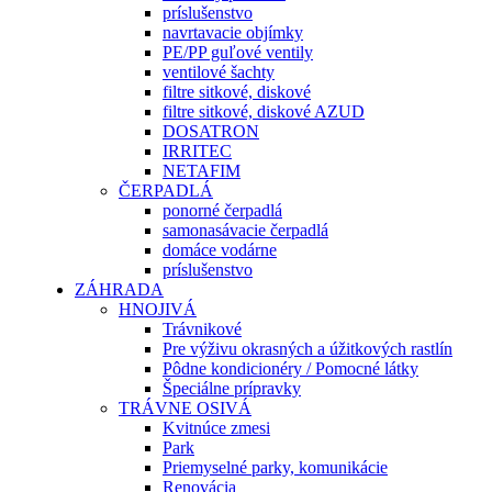
príslušenstvo
navrtavacie objímky
PE/PP guľové ventily
ventilové šachty
filtre sitkové, diskové
filtre sitkové, diskové AZUD
DOSATRON
IRRITEC
NETAFIM
ČERPADLÁ
ponorné čerpadlá
samonasávacie čerpadlá
domáce vodárne
príslušenstvo
ZÁHRADA
HNOJIVÁ
Trávnikové
Pre výživu okrasných a úžitkových rastlín
Pôdne kondicionéry / Pomocné látky
Špeciálne prípravky
TRÁVNE OSIVÁ
Kvitnúce zmesi
Park
Priemyselné parky, komunikácie
Renovácia