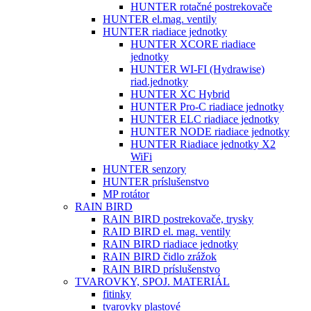
HUNTER rotačné postrekovače
HUNTER el.mag. ventily
HUNTER riadiace jednotky
HUNTER XCORE riadiace
jednotky
HUNTER WI-FI (Hydrawise)
riad.jednotky
HUNTER XC Hybrid
HUNTER Pro-C riadiace jednotky
HUNTER ELC riadiace jednotky
HUNTER NODE riadiace jednotky
HUNTER Riadiace jednotky X2
WiFi
HUNTER senzory
HUNTER príslušenstvo
MP rotátor
RAIN BIRD
RAIN BIRD postrekovače, trysky
RAID BIRD el. mag. ventily
RAIN BIRD riadiace jednotky
RAIN BIRD čidlo zrážok
RAIN BIRD príslušenstvo
TVAROVKY, SPOJ. MATERIÁL
fitinky
tvarovky plastové