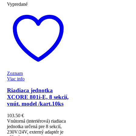
Vypredané
Zoznam
Viac info
Riadiaca jednotka
XCORE 801i-E, 8 sekcií,
vnút. model /kart.10ks
103.50
€
Vnútorná (interiérová) riadiaca
jednotka určená pre 8 sekcií,
230V/24V, externý adaptér je