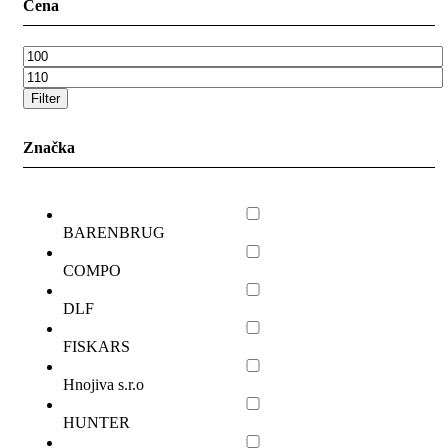
Cena
Minimálna
cena
Maximálna
cena
Filter
Značka
BARENBRUG
COMPO
DLF
FISKARS
Hnojiva s.r.o
HUNTER