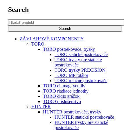
Search
ZÁVLAHOVÉ KOMPONENTY
TORO
TORO postrekovače, trysky
TORO statické postrekovače
TORO trysky pre statické
postrekovače
TORO trysky PRECISION
TORO MP rotátor
TORO rotačné postrekovače
TORO el. mag. ventily
TORO riadiace jednotky
TORO čidlo zrážok
TORO príslušenstvo
HUNTER
HUNTER postrekovače, trysky
HUNTER statické postrekovače
HUNTER trysky pre statické
postrekovače