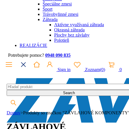
Špeciálne zmesi
Šport
Trávobylinné zmesi
Záhrada
Aktívne využívaná záhrada
Okrasná záhrada
Plochy bez závlahy
Polotieň
REALIZÁCIE
Potrebujete pomoc?
0948 090 835
Sign in
Zoznam
(
0
)
0
Domov
>
Produkty so značkou “ZÁVLAHOVÉ KOMPONENTY
ZÁVLAHOVÉ